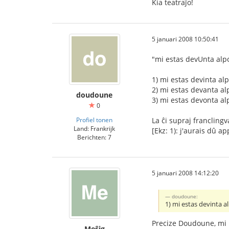
Kia teatraĵo!
5 januari 2008 10:50:41
"mi estas devUnta alpo
1) mi estas devinta alpo
2) mi estas devanta alpo
doudoune
3) mi estas devonta alp
0
Profiel tonen
La ĉi supraj francling
Land: Frankrijk
[Ekz: 1): j'aurais dû ap
Berichten: 7
5 januari 2008 14:12:20
doudoune:
1) mi estas devinta alp
Precize Doudoune, mi 
Meŝig