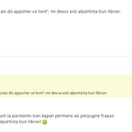
ais dû apporter ce livre": mi devus esti alportinta tiun libron.
rais dû apporter ce livre": mi devus esti alportinta tiun libron.
s, dum la parolanto sian kapon permane aŭ perpugne frapas:
alportinta tiun libron!