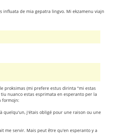
as influata de mia gepatra lingvo. Mi ekzamenu viajn
e proksimas (mi prefere estus dirinta "mi estas
le tiu nuanco estas esprimata en esperanto per la
n formojn:
 à quelqu'un, j'étais obligé pour une raison ou une
lait me servir. Mais peut être qu'en esperanto y a