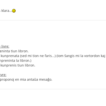
klara...
 livre:
eninta tiun libron.
i kunprenata (sed mi tion ne faris...) (Iom ŝangis mi la vortordon kaj
npreninta la libron.)
kunprenis tiun libron.
ivre:
 proponoj en mia antaŭa mesaĝo.