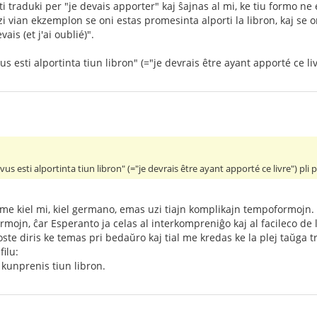
i traduki per "je devais apporter" kaj ŝajnas al mi, ke tiu formo n
 vian ekzemplon se oni estas promesinta alporti la libron, kaj se on
vais (et j'ai oublié)".
 esti alportinta tiun libron" (="je devrais être ayant apporté ce livr
s esti alportinta tiun libron" (="je devrais être ayant apporté ce livre") pli p
 same kiel mi, kiel germano, emas uzi tiajn komplikajn tempoformojn.
formojn, ĉar Esperanto ja celas al interkompreniĝo kaj al facileco de
te diris ke temas pri bedaŭro kaj tial me kredas ke la plej taŭga tr
ilu:
kunprenis tiun libron.