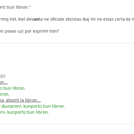
ti tiun libron."
moj tiel, kiel dev
un
ta ne oficiale ekzistas (kaj mi ne estas certa ke 
oni povas uzi por esprimi tion?
ĉi?
on...
i tiun libron.
ibron.
ia, alporti la libron...
i (kunpreni, kunporti) tiun libron.
eni, kunporti) tiun libron.