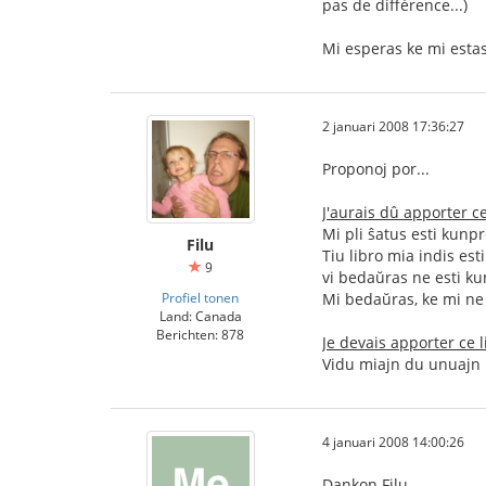
pas de différence...)
Mi esperas ke mi estas 
2 januari 2008 17:36:27
Proponoj por...
J'aurais dû apporter ce
Mi pli ŝatus esti kunpr
Filu
Tiu libro mia indis est
9
vi bedaŭras ne esti ku
Profiel tonen
Mi bedaŭras, ke mi ne 
Land: Canada
Berichten: 878
Je devais apporter ce l
Vidu miajn du unuajn
4 januari 2008 14:00:26
Dankon Filu.