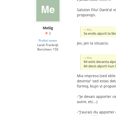
Saluton Filu! Dank'al
proponojn.
Meŝig
Filu:
2
Se endis alporti la lib
Profiel tonen
Jes, jen la situacio.
Land: Frankrijk
Berichten: 150
Filu:
Mi estis devanta alpor
Mi devis alporti tiun 
Mia impreso (sed eble 
devinta" sed estas det
formoj, kiujn vi propo
-"Je devais apporter c
autre, etc...)
-"J'aurais du apporter 