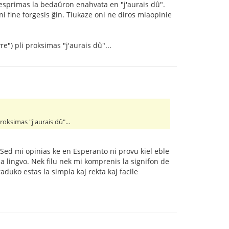
e esprimas la bedaŭron enahvata en "j'aurais dû".
i fine forgesis ĝin. Tiukaze oni ne diros miaopinie
e") pli proksimas "j'aurais dû"...
roksimas "j'aurais dû"...
 Sed mi opinias ke en Esperanto ni provu kiel eble
 la lingvo. Nek filu nek mi komprenis la signifon de
aduko estas la simpla kaj rekta kaj facile