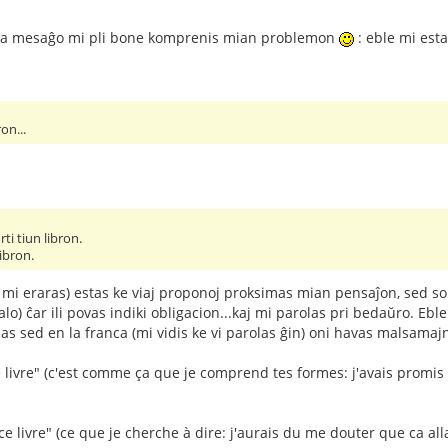
 via mesaĝo mi pli bone komprenis mian problemon
: eble mi est
ron...
ti tiun libron.
libron.
mi eraras) estas ke viaj proponoj proksimas mian pensaĵon, sed sol
alo) ĉar ili povas indiki obligacion...kaj mi parolas pri bedaŭro. Eb
nas sed en la franca (mi vidis ke vi parolas ĝin) oni havas malsamaj
e livre" (c'est comme ça que je comprend tes formes: j'avais promis
ce livre" (ce que je cherche à dire: j'aurais du me douter que ca al