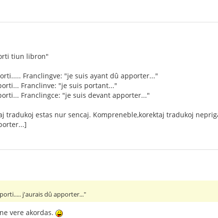
rti tiun libron"
rti..... Franclingve: "je suis ayant dû apporter..."
rti... Franclinve: "je suis portant..."
orti... Franclingce: "je suis devant apporter..."
vaj tradukoj estas nur sencaj. Kompreneble,korektaj tradukoj nepriga
porter...]
orti..... j'aurais dû apporter..."
ne vere akordas.