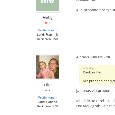
Alia propono por "J'aur
Meŝig
2
Profiel tonen
Land: Frankrijk
Berichten: 150
4 januari 2008 15:12:58
Meŝig:
Dankon Filu.
Alia propono por "J'au
Filu
9
Ja bonas via propono.
Profiel tonen
Iel pli lirike direblu
Land: Canada
Ho! Kiel agrablus esti 
Berichten: 878