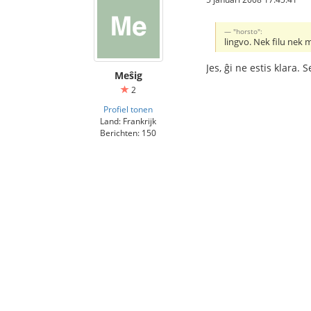
"horsto":
lingvo. Nek filu nek 
Jes, ĝi ne estis klara
Meŝig
2
Profiel tonen
Land: Frankrijk
Berichten: 150