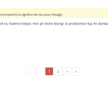
mi komprenis la signifon de via unua mesaĝo.
. Sed tiu fadeno helpis min pli bone klarigi la problemon kaj mi dank
1
«
<
2
>
»