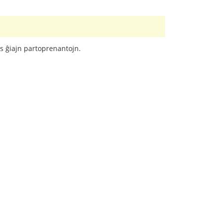
as ĝiajn partoprenantojn.