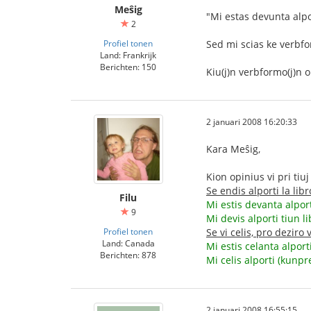
Meŝig
"Mi estas devunta alpor
2
Profiel tonen
Sed mi scias ke verbfor
Land: Frankrijk
Berichten: 150
Kiu(j)n verbformo(j)n 
2 januari 2008 16:20:33
Kara Meŝig,
Kion opinius vi pri tiuj 
Se endis alporti la libr
Filu
Mi estis devanta alport
9
Mi devis alporti tiun l
Profiel tonen
Se vi celis, pro deziro v
Land: Canada
Mi estis celanta alport
Berichten: 878
Mi celis alporti (kunpr
2 januari 2008 16:55:15