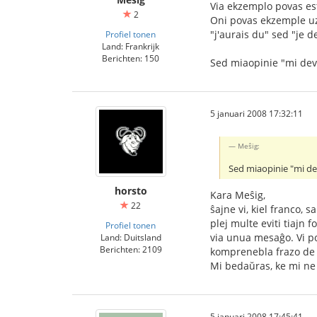
Via ekzemplo povas est
2
Oni povas ekzemple uzi
"j'aurais du" sed "je de
Profiel tonen
Land: Frankrijk
Berichten: 150
Sed miaopinie "mi devus
5 januari 2008 17:32:11
Meŝig:
Sed miaopinie "mi devu
horsto
Kara Meŝig,
22
ŝajne vi, kiel franco,
plej multe eviti tiajn 
Profiel tonen
via unua mesaĝo. Vi pos
Land: Duitsland
Berichten: 2109
komprenebla frazo de f
Mi bedaŭras, ke mi ne 
5 januari 2008 17:45:41