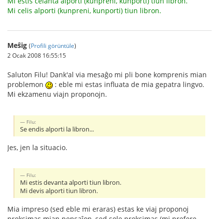
Mi estis celanta alporti (kunpreni, kunporti) tiun libron.
Mi celis alporti (kunpreni, kunporti) tiun libron.
Meŝig
(
Profili görüntüle
)
2 Ocak 2008 16:55:15
Saluton Filu! Dank'al via mesaĝo mi pli bone komprenis mian
problemon
: eble mi estas influata de mia gepatra lingvo.
Mi ekzamenu viajn proponojn.
Filu:
Se endis alporti la libron...
Jes, jen la situacio.
Filu:
Mi estis devanta alporti tiun libron.
Mi devis alporti tiun libron.
Mia impreso (sed eble mi eraras) estas ke viaj proponoj
proksimas mian pensaĵon, sed sole proksimas (mi prefere