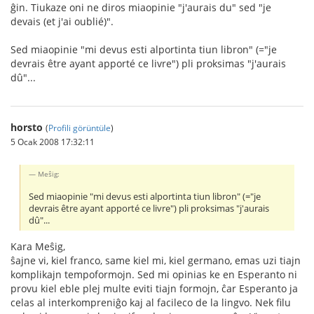
ĝin. Tiukaze oni ne diros miaopinie "j'aurais du" sed "je
devais (et j'ai oublié)".
Sed miaopinie "mi devus esti alportinta tiun libron" (="je
devrais être ayant apporté ce livre") pli proksimas "j'aurais
dû"...
horsto
(
Profili görüntüle
)
5 Ocak 2008 17:32:11
Meŝig:
Sed miaopinie "mi devus esti alportinta tiun libron" (="je
devrais être ayant apporté ce livre") pli proksimas "j'aurais
dû"...
Kara Meŝig,
ŝajne vi, kiel franco, same kiel mi, kiel germano, emas uzi tiajn
komplikajn tempoformojn. Sed mi opinias ke en Esperanto ni
provu kiel eble plej multe eviti tiajn formojn, ĉar Esperanto ja
celas al interkompreniĝo kaj al facileco de la lingvo. Nek filu