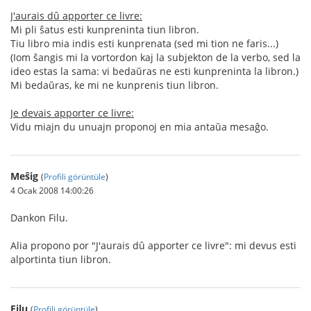
J'aurais dû apporter ce livre:
Mi pli ŝatus esti kunpreninta tiun libron.
Tiu libro mia indis esti kunprenata (sed mi tion ne faris...)
(Iom ŝangis mi la vortordon kaj la subjekton de la verbo, sed la
ideo estas la sama: vi bedaŭras ne esti kunpreninta la libron.)
Mi bedaŭras, ke mi ne kunprenis tiun libron.
Je devais apporter ce livre:
Vidu miajn du unuajn proponoj en mia antaŭa mesaĝo.
Meŝig
(
Profili görüntüle
)
4 Ocak 2008 14:00:26
Dankon Filu.
Alia propono por "J'aurais dû apporter ce livre": mi devus esti
alportinta tiun libron.
Filu
(
Profili görüntüle
)