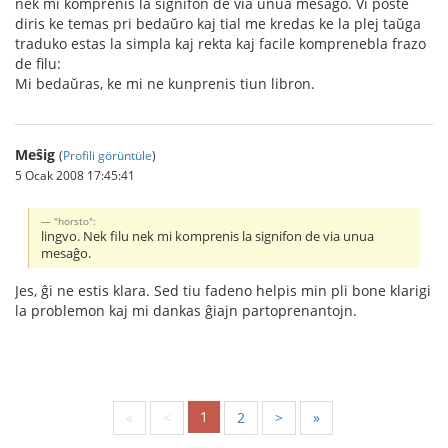
nek mi komprenis la signifon de via unua mesaĝo. Vi poste
diris ke temas pri bedaŭro kaj tial me kredas ke la plej taŭga
traduko estas la simpla kaj rekta kaj facile komprenebla frazo
de filu:
Mi bedaŭras, ke mi ne kunprenis tiun libron.
Meŝig
(
Profili görüntüle
)
5 Ocak 2008 17:45:41
"horsto":
lingvo. Nek filu nek mi komprenis la signifon de via unua
mesaĝo.
Jes, ĝi ne estis klara. Sed tiu fadeno helpis min pli bone klarigi
la problemon kaj mi dankas ĝiajn partoprenantojn.
1
«
<
2
>
»