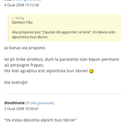
4 Ocak 2008 15:12:58
Meŝig:
Dankon Filu.
Alia propono por "J'aurais dû apporter ce livre": mi devus esti
alportinta tiun libron.
Ja bonas via propono.
Iel pli lirike direblus, dum la parolanto sian kapon permane
aŭ perpugne frapas:
Ho! Kiel agrablus esti alportinta tiun libron!
Kia teatraĵo!
doudoune
(
Profili görüntüle
)
5 Ocak 2008 10:50:41
"mi estas devUnta alporti tiun libron"