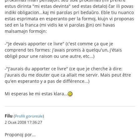
estus dirinta "mi estas devinta" sed estas detalo) ĉar ili povas
indiki obligacion...kaj mi parolas pri bedaŭro. Eble tiu nuanco
estas esprimata en esperanto per la formoj, kiujn vi proponas
sed en la franca (mi vidis ke vi parolas ĝin) oni havas
malsamajn formojn:
-"Je devais apporter ce livre" (c'est comme ça que je
comprend tes formes: j'avais promis à quelqu'un, j'étais
obligé pour une raison ou une autre, etc...)
-"J'aurais du apporter ce livre" (ce que je cherche à dire:
j'aurais du me douter que ca allait me servir. Mais peut être
qu'en esperanto y a pas de différence...)
Mi esperas ke mi estas klara...
Filu
(
Profili görüntüle
)
2 Ocak 2008 17:36:27
Proponoj por...