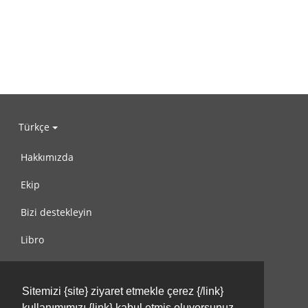
Türkçe
Hakkımızda
Ekip
Bizi destekleyin
Libro
Gizlilik Politikası
Sitemizi {site} ziyaret etmekle çerez {/link}
Kullanım Koşulları
kullanımımızı {link} kabul etmiş oluyorsunuz.