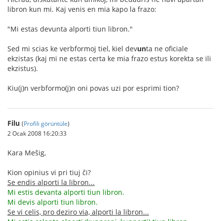
libron kun mi. Kaj venis en mia kapo la frazo:
"Mi estas devunta alporti tiun libron."
Sed mi scias ke verbformoj tiel, kiel dev
un
ta ne oficiale
ekzistas (kaj mi ne estas certa ke mia frazo estus korekta se ili
ekzistus).
Kiu(j)n verbformo(j)n oni povas uzi por esprimi tion?
Filu
(
Profili görüntüle
)
2 Ocak 2008 16:20:33
Kara Meŝig,
Kion opinius vi pri tiuj ĉi?
Se endis alporti la libron...
Mi estis devanta alporti tiun libron.
Mi devis alporti tiun libron.
Se vi celis, pro deziro via, alporti la libron...