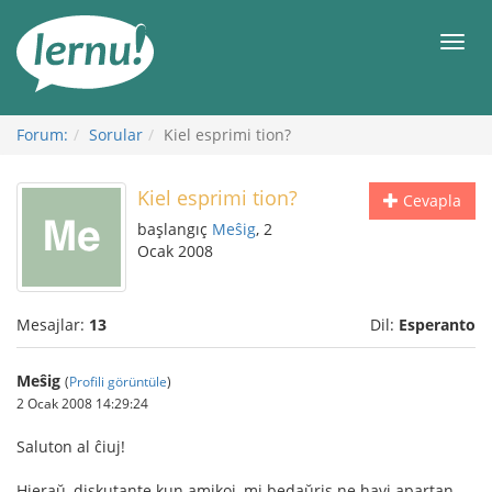
İçerik
Görüntüleme
Men
Forum:
Sorular
Kiel esprimi tion?
Kiel esprimi tion?
Cevapla
başlangıç
Meŝig
, 2
Ocak 2008
Mesajlar:
13
Dil:
Esperanto
Meŝig
(
Profili görüntüle
)
2 Ocak 2008 14:29:24
Saluton al ĉiuj!
Hieraŭ, diskutante kun amikoj, mi bedaŭris ne havi apartan