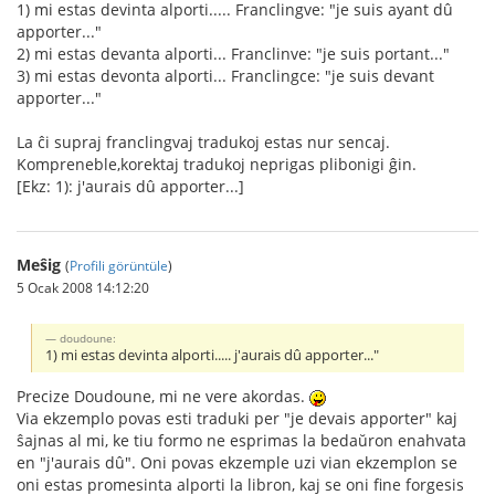
1) mi estas devinta alporti..... Franclingve: "je suis ayant dû
apporter..."
2) mi estas devanta alporti... Franclinve: "je suis portant..."
3) mi estas devonta alporti... Franclingce: "je suis devant
apporter..."
La ĉi supraj franclingvaj tradukoj estas nur sencaj.
Kompreneble,korektaj tradukoj neprigas plibonigi ĝin.
[Ekz: 1): j'aurais dû apporter...]
Meŝig
(
Profili görüntüle
)
5 Ocak 2008 14:12:20
doudoune:
1) mi estas devinta alporti..... j'aurais dû apporter..."
Precize Doudoune, mi ne vere akordas.
Via ekzemplo povas esti traduki per "je devais apporter" kaj
ŝajnas al mi, ke tiu formo ne esprimas la bedaŭron enahvata
en "j'aurais dû". Oni povas ekzemple uzi vian ekzemplon se
oni estas promesinta alporti la libron, kaj se oni fine forgesis