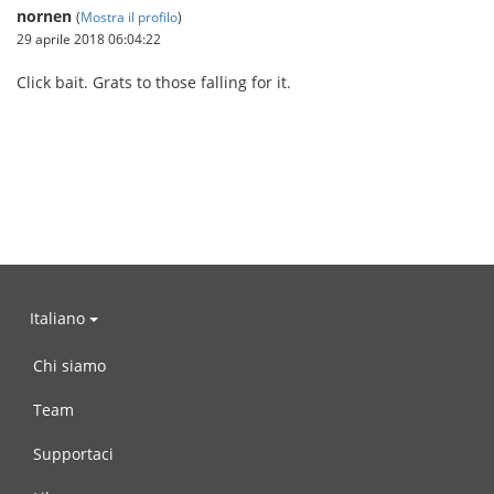
nornen
(
Mostra il profilo
)
29 aprile 2018 06:04:22
Click bait. Grats to those falling for it.
Italiano
Chi siamo
Team
Supportaci