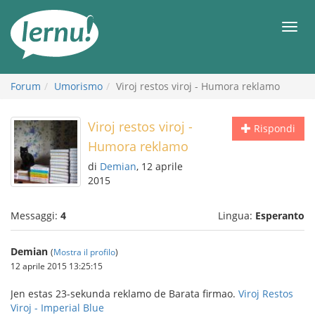
Vai
all’indice
Men
Forum
Umorismo
Viroj restos viroj - Humora reklamo
Viroj restos viroj -
Rispondi
Humora reklamo
di
Demian
, 12 aprile
2015
Messaggi:
4
Lingua:
Esperanto
Demian
(
Mostra il profilo
)
12 aprile 2015 13:25:15
Jen estas 23-sekunda reklamo de Barata firmao.
Viroj Restos
Viroj - Imperial Blue