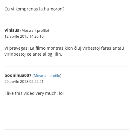
Ĉu vi komprenas la humoron?
Vinisus
(Mostra il profilo)
12 aprile 2015 14:26:10
Vi pravegas! La filmo montras kion ĉiuj virbestoj faras antaŭ
virinbestoj celante allogi ilin.
boonlhua007
(
Mostra il profilo
)
29 aprile 2018 02:52:51
I like this video very much. lol
สมัครสมาชิก