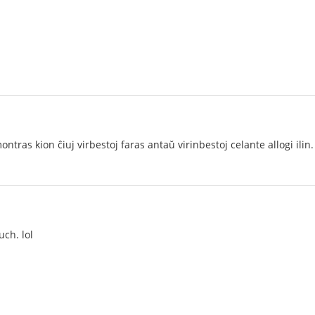
ontras kion ĉiuj virbestoj faras antaŭ virinbestoj celante allogi ilin.
uch. lol