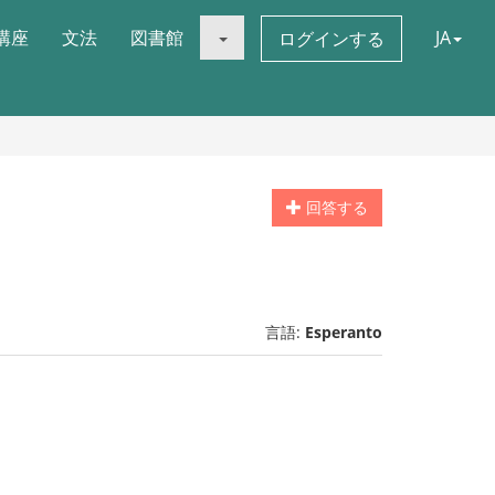
講座
文法
図書館
JA
ログインする
回答する
言語:
Esperanto