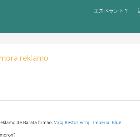
エスペラント？
Humora reklamo
reklamo de Barata firmao.
Viroj Restos Viroj - Imperial Blue
umoron?