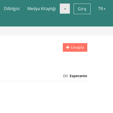
Dilbilgisi
Medya Kitaplığı
TR
Giriş
Cevapla
Dil:
Esperanto