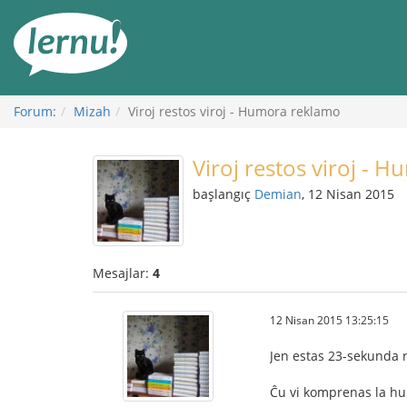
İçerik
Görüntüleme
Forum:
Mizah
Viroj restos viroj - Humora reklamo
Viroj restos viroj - 
başlangıç
Demian
, 12 Nisan 2015
Mesajlar:
4
12 Nisan 2015 13:25:15
Jen estas 23-sekunda 
Ĉu vi komprenas la h