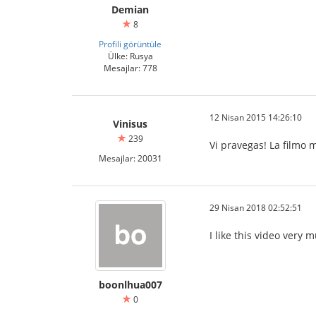
Demian
8
Profili görüntüle
Ülke: Rusya
Mesajlar: 778
12 Nisan 2015 14:26:10
Vinisus
239
Vi pravegas! La filmo m
Mesajlar: 20031
29 Nisan 2018 02:52:51
I like this video very m
boonlhua007
สมัครสมาชิก
0