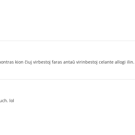
ontras kion ĉiuj virbestoj faras antaŭ virinbestoj celante allogi ilin.
uch. lol