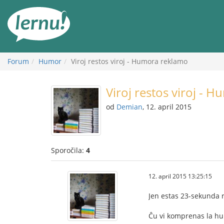
K
vsebini
Forum
Humor
Viroj restos viroj - Humora reklamo
Viroj restos viroj - 
od
Demian
, 12. april 2015
Sporočila:
4
12. april 2015 13:25:15
Jen estas 23-sekunda 
Ĉu vi komprenas la h