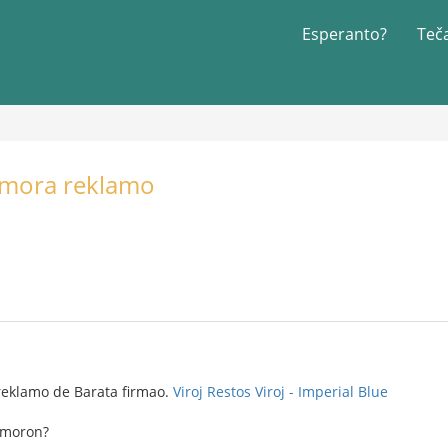
Esperanto?
Teč
Humora reklamo
reklamo de Barata firmao.
Viroj Restos Viroj - Imperial Blue
umoron?