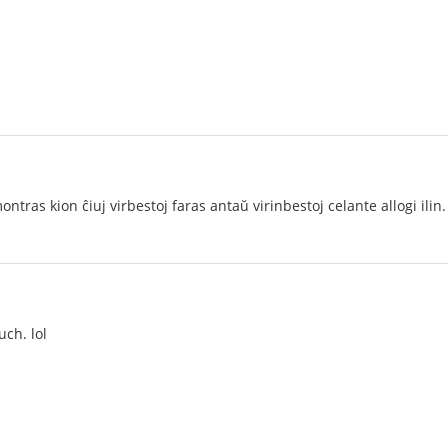
ontras kion ĉiuj virbestoj faras antaŭ virinbestoj celante allogi ilin.
uch. lol