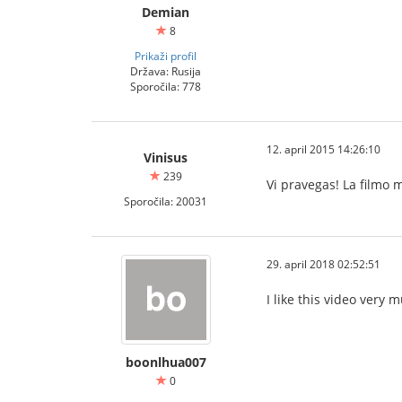
Demian
8
Prikaži profil
Država: Rusija
Sporočila: 778
12. april 2015 14:26:10
Vinisus
239
Vi pravegas! La filmo m
Sporočila: 20031
29. april 2018 02:52:51
I like this video very m
boonlhua007
สมัครสมาชิก
0