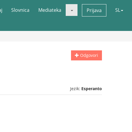
aj
Slovnica
Mediateka
SL
Prijava
Odgovori
Jezik:
Esperanto