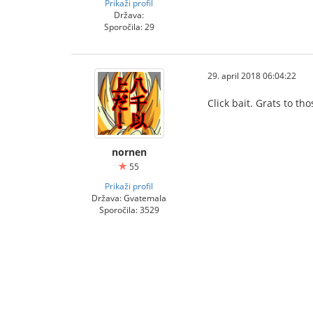
Prikaži profil
Država:
Sporočila: 29
29. april 2018 06:04:22
Click bait. Grats to thos
nornen
55
Prikaži profil
Država: Gvatemala
Sporočila: 3529