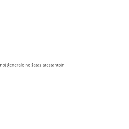
anoj ĝenerale ne ŝatas atestantojn.