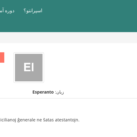
اسپرانتو؟
دوره آ
زبان:
Esperanto
icilianoj ĝenerale ne ŝatas atestantojn.