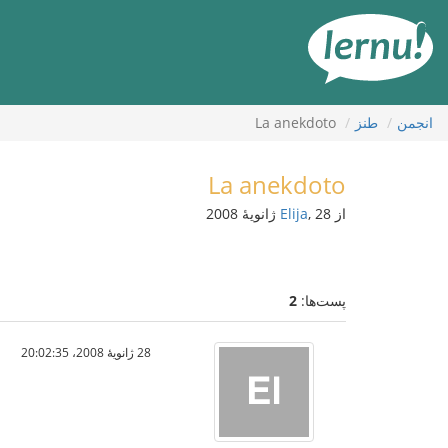
رود
ه
حتوا
انجمن
طنز
La anekdoto
La anekdoto
از
, 28 ژانویهٔ 2008
Elija
پست‌ها:
2
28 ژانویهٔ 2008،‏ 20:02:35