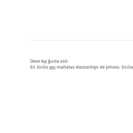
Deve kaj ĝusta esti:
En Sicilio
oni
malŝatas Atestantojn de Jehovo. Sicili