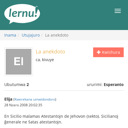
Ku
rupapuro
Urut
rw'ibirimwo
Inama
Utujajuro
La anekdoto
La anekdoto
Kwishura
ca, kivuye
Ubutumwa
2
ururimi:
Esperanto
Elija
(
Kwerekana umwidondoro
)
28 Nzero 2008 20:02:35
En Sicilio malamas Atestantojn de Jehovon (sekto). Sicilianoj
ĝenerale ne ŝatas atestantojn.