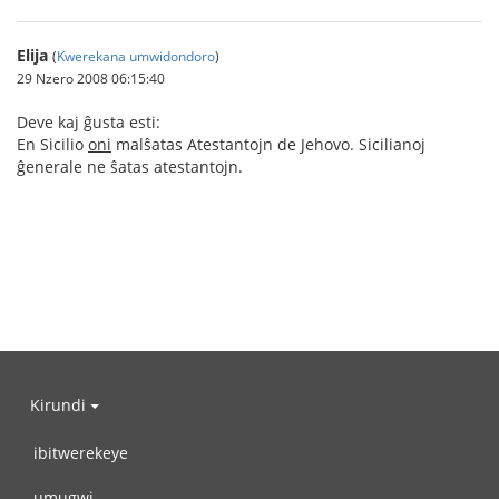
Elija
(
Kwerekana umwidondoro
)
29 Nzero 2008 06:15:40
Deve kaj ĝusta esti:
En Sicilio
oni
malŝatas Atestantojn de Jehovo. Sicilianoj
ĝenerale ne ŝatas atestantojn.
Kirundi
ibitwerekeye
umugwi