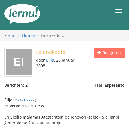
Naar
de
Men
inhoud
Forum
Humor
La anekdoto
La anekdoto
Reageren
door
Elija
, 28 januari
2008
Berichten:
2
Taal:
Esperanto
Elija
(
Profiel tonen
)
28 januari 2008 20:02:35
En Sicilio malamas Atestantojn de Jehovon (sekto). Sicilianoj
ĝenerale ne ŝatas atestantojn.