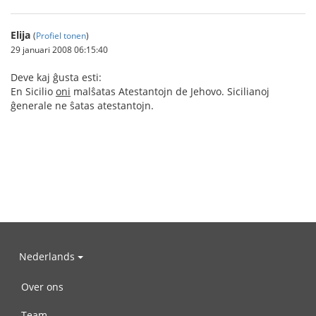
Elija
(
Profiel tonen
)
29 januari 2008 06:15:40
Deve kaj ĝusta esti:
En Sicilio
oni
malŝatas Atestantojn de Jehovo. Sicilianoj
ĝenerale ne ŝatas atestantojn.
Nederlands
Over ons
Team