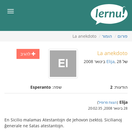
תוכן
עניינים
תפריט
פורום
הומור
La anekdoto
La anekdoto
להגיב
של
, 28 בינואר 2008
Elija
הודעות:
2
שפה:
Esperanto
Elija
(
הצגת פרופיל
)
28 בינואר 2008, 20:02:35
En Sicilio malamas Atestantojn de Jehovon (sekto). Sicilianoj
ĝenerale ne ŝatas atestantojn.