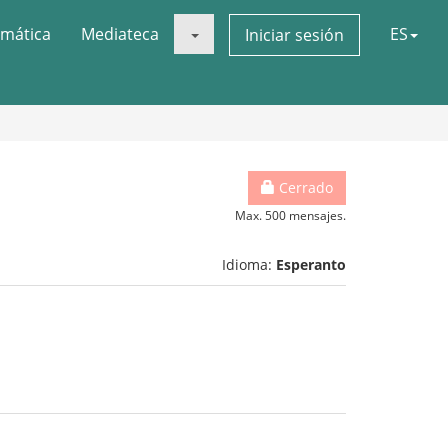
mática
Mediateca
ES
Iniciar sesión
Cerrado
Max. 500 mensajes.
Idioma:
Esperanto