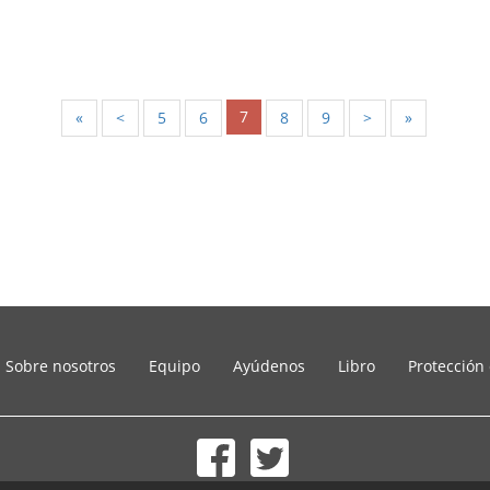
7
«
<
5
6
8
9
>
»
Sobre nosotros
Equipo
Ayúdenos
Libro
Protección