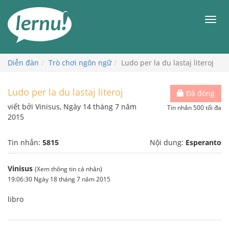
Đi
đến
Men
phần
nội
dung
Diễn đàn
Trò chơi ngôn ngữ
Ludo per la du lastaj literoj
Ludo per la du lastaj literoj
Đã đóng
viết bởi Vinisus, Ngày 14 tháng 7 năm
Tin nhắn 500 tối đa
2015
Tin nhắn:
5815
Nội dung:
Esperanto
Vinisus
(Xem thông tin cá nhân)
19:06:30 Ngày 18 tháng 7 năm 2015
libro