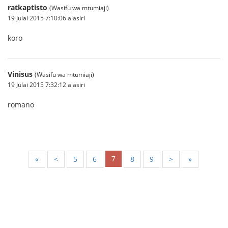
ratkaptisto
(Wasifu wa mtumiaji)
19 Julai 2015 7:10:06 alasiri
koro
Vinisus
(Wasifu wa mtumiaji)
19 Julai 2015 7:32:12 alasiri
romano
7
«
<
5
6
8
9
>
»