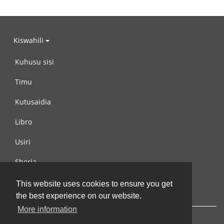
Kiswahili
Kuhusu sisi
Timu
Kutusaidia
Libro
Usiri
Sheria
Wasiliana na si
This website uses cookies to ensure you get
the best experience on our website.
More information