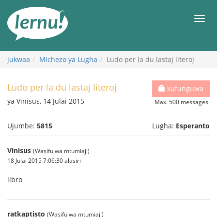
Kwa
maudhui
orod
jukwaa
Michezo ya Lugha
Ludo per la du lastaj literoj
Ludo per la du lastaj literoj
kufunguwa
ya Vinisus, 14 Julai 2015
Max. 500 messages.
Ujumbe:
5815
Lugha:
Esperanto
Vinisus
(Wasifu wa mtumiaji)
18 Julai 2015 7:06:30 alasiri
libro
ratkaptisto
(Wasifu wa mtumiaji)