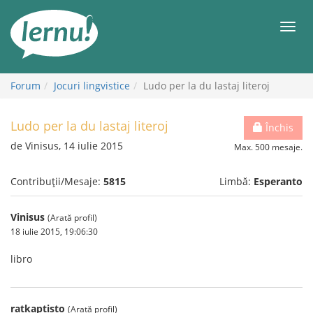
Mergi
la
Meni
conținut
Forum
Jocuri lingvistice
Ludo per la du lastaj literoj
Ludo per la du lastaj literoj
Închis
de Vinisus, 14 iulie 2015
Max. 500 mesaje.
Contribuții/Mesaje:
5815
Limbă:
Esperanto
Vinisus
(Arată profil)
18 iulie 2015, 19:06:30
libro
ratkaptisto
(Arată profil)