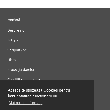
Română
Despre noi
Echipă
Sprijiniți-ne
Libro
Protecția datelor
Condiții de utilizare
Mesaj către noi
Acest site utilizează Cookies pentru
îmbunătățirea funcționării lui.
Mai multe informații