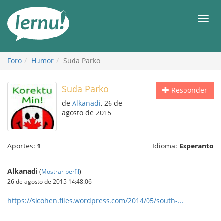
Contenido
Men
Foro
Humor
Suda Parko
Suda Parko
Responder
de
Alkanadi
, 26 de
agosto de 2015
Aportes:
1
Idioma:
Esperanto
Alkanadi
(
Mostrar perfil
)
26 de agosto de 2015 14:48:06
https://sicohen.files.wordpress.com/2014/05/south-...