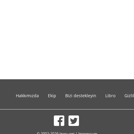
Hakkımızda
Ekip
Bizi destekleyin
Libro
Gizli
© 2002-2026 lernu.net |
Impressum