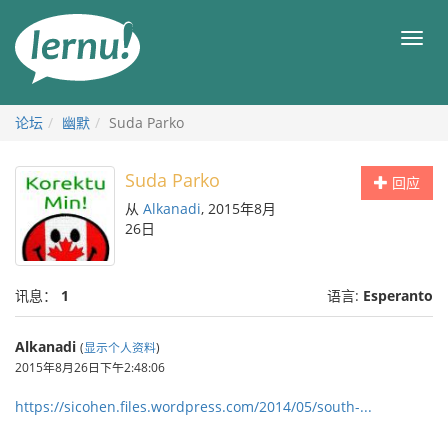
去
目
目
錄
录
頁
论坛
幽默
Suda Parko
Suda Parko
回应
从
Alkanadi
, 2015年8月
26日
讯息：
1
语言:
Esperanto
Alkanadi
(
显示个人资料
)
2015年8月26日下午2:48:06
https://sicohen.files.wordpress.com/2014/05/south-...