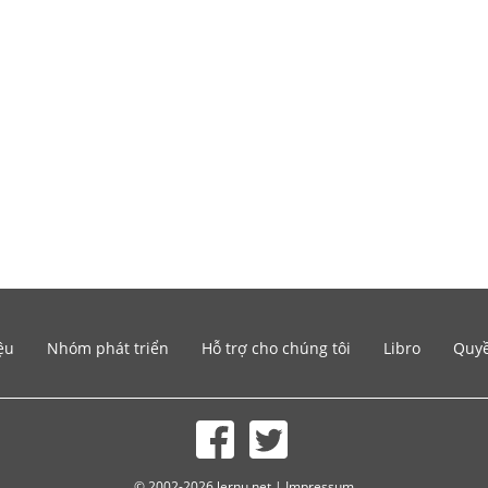
ệu
Nhóm phát triển
Hỗ trợ cho chúng tôi
Libro
Quyề
© 2002-2026 lernu.net |
Impressum