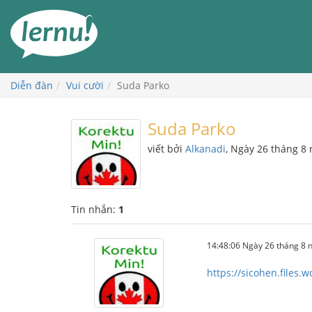
Đi
đến
phần
nội
dung
Diễn đàn
Vui cười
Suda Parko
Suda Parko
viết bởi
Alkanadi
, Ngày 26 tháng 8
Tin nhắn:
1
14:48:06 Ngày 26 tháng 8
https://sicohen.files.