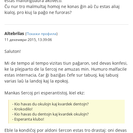
estas mallongdaŭra aktiveco.
Ĉu nur tro malmultaj homoj ne konas ĝin aŭ ĉu estas aliaj
kialoj, pro kiuj la paĝo ne furoras?
Altebrilas
(
Покажи профила
)
11 декември 2015, 13:39:06
Saluton!
Mi de tempo al tempo vizitas tiun paĝaron, sed devas konfesi,
ke la plejparto de la ŝercoj ne amuzas min. Humuro malfacile
estas internacia, ĉar ĝi baziĝas ĉefe sur tabuoj, kaj tabuoj
varias laŭ la landoj kaj la epokoj.
Mankas ŝercoj pri esperantistoj, kiel ekz:
- Kio havas du okulojn kaj kvardek dentojn?
- Krokodilo!
- Kio havas du dentojn kaj kvardek okulojn?
- Esperanta klubo!
Eble la kondiĉoj por aldoni ŝercon estas tro drastaj: oni devas