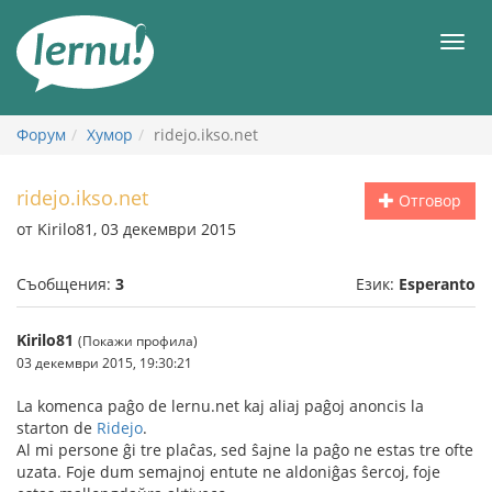
Към
съдържанието
Мен
Форум
Хумор
ridejo.ikso.net
ridejo.ikso.net
Отговор
от Kirilo81, 03 декември 2015
Съобщения:
3
Език:
Esperanto
Kirilo81
(Покажи профила)
03 декември 2015, 19:30:21
La komenca paĝo de lernu.net kaj aliaj paĝoj anoncis la
starton de
Ridejo
.
Al mi persone ĝi tre plaĉas, sed ŝajne la paĝo ne estas tre ofte
uzata. Foje dum semajnoj entute ne aldoniĝas ŝercoj, foje