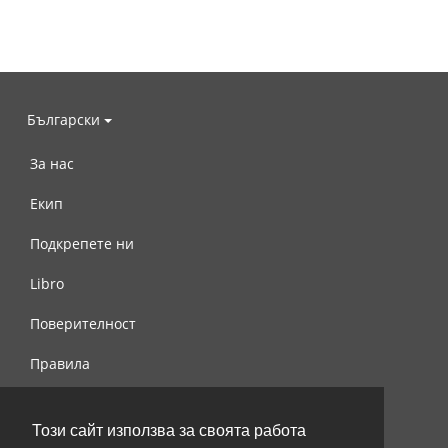
Български
За нас
Екип
Подкрепете ни
Libro
Поверителност
Правила
Свържете се с нас
Този сайт използва за своята работа