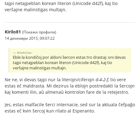
tajpi netajpeblan korean literon (Unicode d42f), kaj tio
verŝajne malinstigas multajn.
Kirilo81
(Покажи профила)
14 декември 2015, 09:07:22
Altebrilas:
Eble la kondiĉoj por aldoni ŝercon estas tro drastaj: oni devas
tajpi netajpeblan korean literon (Unicode d42f), kaj tio
verŝajne malinstigas multajn.
Ne ne, vi devas tajpi nur la literojn/ciferojn
d-4-2-f
, tio vere
estas eĉ maldrasta. Mi dezirus la eblojn postredakti la ŝercojn
kaj komenti ilin, aŭ almenaŭ kontrolon fare de la retejestro.
Jes, estas malfacile ŝerci internacie, sed sur la aktuala ĉefpaĝo
estas eĉ kvin ŝercoj kun rilato al Esperanto.