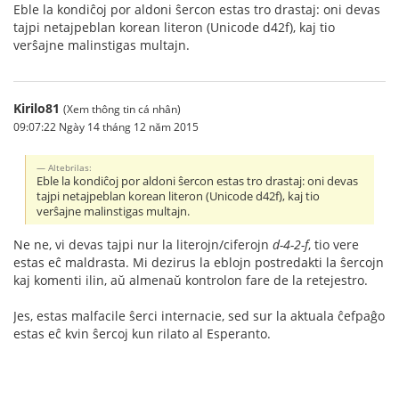
Eble la kondiĉoj por aldoni ŝercon estas tro drastaj: oni devas
tajpi netajpeblan korean literon (Unicode d42f), kaj tio
verŝajne malinstigas multajn.
Kirilo81
(Xem thông tin cá nhân)
09:07:22 Ngày 14 tháng 12 năm 2015
Altebrilas:
Eble la kondiĉoj por aldoni ŝercon estas tro drastaj: oni devas
tajpi netajpeblan korean literon (Unicode d42f), kaj tio
verŝajne malinstigas multajn.
Ne ne, vi devas tajpi nur la literojn/ciferojn
d-4-2-f
, tio vere
estas eĉ maldrasta. Mi dezirus la eblojn postredakti la ŝercojn
kaj komenti ilin, aŭ almenaŭ kontrolon fare de la retejestro.
Jes, estas malfacile ŝerci internacie, sed sur la aktuala ĉefpaĝo
estas eĉ kvin ŝercoj kun rilato al Esperanto.