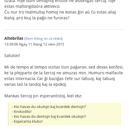
uzata. Foje dum semajnoj entute ne aldoniĝas ŝercoj, foje
estas mallongdaŭra aktiveco.
Ĉu nur tro malmultaj homoj ne konas ĝin aŭ ĉu estas aliaj
kialoj, pro kiuj la paĝo ne furoras?
Altebrilas
(
Xem thông tin cá nhân
)
13:39:06 Ngày 11 tháng 12 năm 2015
Saluton!
Mi de tempo al tempo vizitas tiun paĝaron, sed devas konfesi,
ke la plejparto de la ŝercoj ne amuzas min. Humuro malfacile
estas internacia, ĉar ĝi baziĝas ĉefe sur tabuoj, kaj tabuoj
varias laŭ la landoj kaj la epokoj.
Mankas ŝercoj pri esperantistoj, kiel ekz:
- Kio havas du okulojn kaj kvardek dentojn?
- Krokodilo!
- Kio havas du dentojn kaj kvardek okulojn?
- Esperanta klubo!