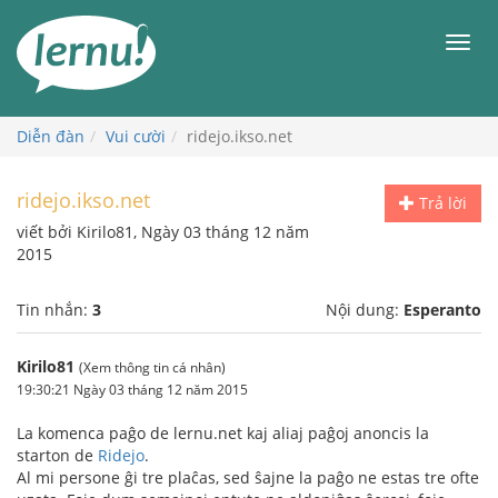
Đi
đến
Men
phần
nội
dung
Diễn đàn
Vui cười
ridejo.ikso.net
ridejo.ikso.net
Trả lời
viết bởi Kirilo81, Ngày 03 tháng 12 năm
2015
Tin nhắn:
3
Nội dung:
Esperanto
Kirilo81
(Xem thông tin cá nhân)
19:30:21 Ngày 03 tháng 12 năm 2015
La komenca paĝo de lernu.net kaj aliaj paĝoj anoncis la
starton de
Ridejo
.
Al mi persone ĝi tre plaĉas, sed ŝajne la paĝo ne estas tre ofte