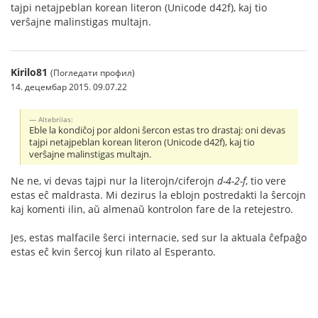
tajpi netajpeblan korean literon (Unicode d42f), kaj tio
verŝajne malinstigas multajn.
Kirilo81
(Погледати профил)
14. децембар 2015. 09.07.22
Altebrilas:
Eble la kondiĉoj por aldoni ŝercon estas tro drastaj: oni devas
tajpi netajpeblan korean literon (Unicode d42f), kaj tio
verŝajne malinstigas multajn.
Ne ne, vi devas tajpi nur la literojn/ciferojn
d-4-2-f
, tio vere
estas eĉ maldrasta. Mi dezirus la eblojn postredakti la ŝercojn
kaj komenti ilin, aŭ almenaŭ kontrolon fare de la retejestro.
Jes, estas malfacile ŝerci internacie, sed sur la aktuala ĉefpaĝo
estas eĉ kvin ŝercoj kun rilato al Esperanto.