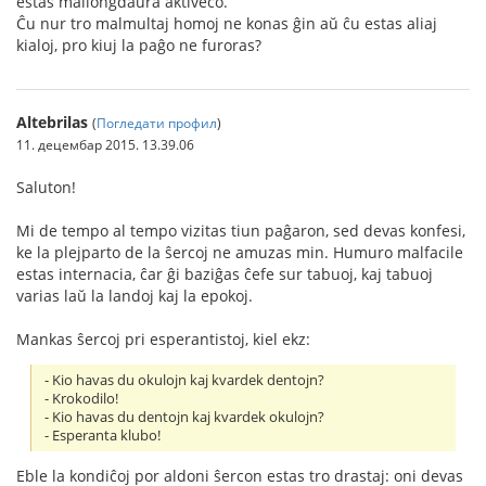
estas mallongdaŭra aktiveco.
Ĉu nur tro malmultaj homoj ne konas ĝin aŭ ĉu estas aliaj
kialoj, pro kiuj la paĝo ne furoras?
Altebrilas
(
Погледати профил
)
11. децембар 2015. 13.39.06
Saluton!
Mi de tempo al tempo vizitas tiun paĝaron, sed devas konfesi,
ke la plejparto de la ŝercoj ne amuzas min. Humuro malfacile
estas internacia, ĉar ĝi baziĝas ĉefe sur tabuoj, kaj tabuoj
varias laŭ la landoj kaj la epokoj.
Mankas ŝercoj pri esperantistoj, kiel ekz:
- Kio havas du okulojn kaj kvardek dentojn?
- Krokodilo!
- Kio havas du dentojn kaj kvardek okulojn?
- Esperanta klubo!
Eble la kondiĉoj por aldoni ŝercon estas tro drastaj: oni devas