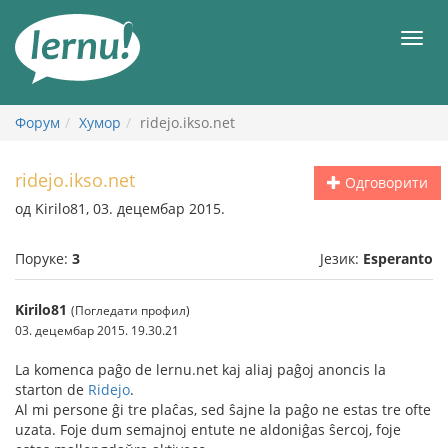
У
садржају
Мен
Форум
Хумор
ridejo.ikso.net
ridejo.ikso.net
Одговорити
од Kirilo81, 03. децембар 2015.
Поруке:
3
Језик:
Esperanto
Kirilo81
(Погледати профил)
03. децембар 2015. 19.30.21
La komenca paĝo de lernu.net kaj aliaj paĝoj anoncis la
starton de
Ridejo
.
Al mi persone ĝi tre plaĉas, sed ŝajne la paĝo ne estas tre ofte
uzata. Foje dum semajnoj entute ne aldoniĝas ŝercoj, foje