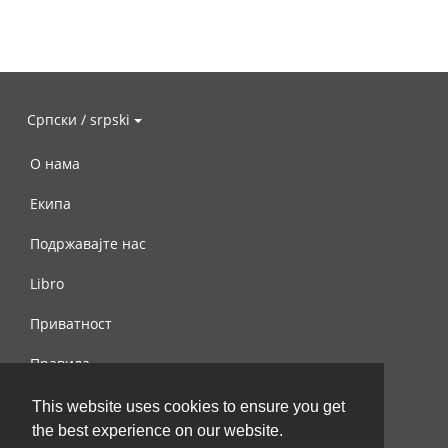
Српски / srpski
О нама
Екипа
Подржавајте нас
Libro
Приватност
Правила
Контактирајте нас
This website uses cookies to ensure you get
the best experience on our website.