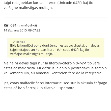
tajpi netajpeblan korean literon (Unicode d42f), kaj tio
verŝajne malinstigas multajn.
Kirilo81
(แสดงโปรไฟล์)
14 ธันวาคม 2015, 09:07:22
Altebrilas:
Eble la kondiĉoj por aldoni ŝercon estas tro drastaj: oni devas
tajpi netajpeblan korean literon (Unicode d42f), kaj tio
verŝajne malinstigas multajn.
Ne ne, vi devas tajpi nur la literojn/ciferojn
d-4-2-f
, tio vere
estas eĉ maldrasta. Mi dezirus la eblojn postredakti la ŝercojn
kaj komenti ilin, aŭ almenaŭ kontrolon fare de la retejestro.
Jes, estas malfacile ŝerci internacie, sed sur la aktuala ĉefpaĝo
estas eĉ kvin ŝercoj kun rilato al Esperanto.