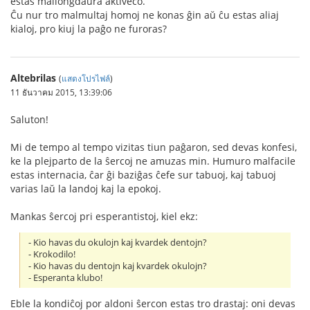
estas mallongdaŭra aktiveco.
Ĉu nur tro malmultaj homoj ne konas ĝin aŭ ĉu estas aliaj
kialoj, pro kiuj la paĝo ne furoras?
Altebrilas
(
แสดงโปรไฟล์
)
11 ธันวาคม 2015, 13:39:06
Saluton!
Mi de tempo al tempo vizitas tiun paĝaron, sed devas konfesi,
ke la plejparto de la ŝercoj ne amuzas min. Humuro malfacile
estas internacia, ĉar ĝi baziĝas ĉefe sur tabuoj, kaj tabuoj
varias laŭ la landoj kaj la epokoj.
Mankas ŝercoj pri esperantistoj, kiel ekz:
- Kio havas du okulojn kaj kvardek dentojn?
- Krokodilo!
- Kio havas du dentojn kaj kvardek okulojn?
- Esperanta klubo!
Eble la kondiĉoj por aldoni ŝercon estas tro drastaj: oni devas