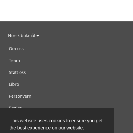
Norsk bokmål
Om oss
Team
Støtt oss
Libro
Personvern
Regler
Kontakt oss
This website uses cookies to ensure you get
the best experience on our website.