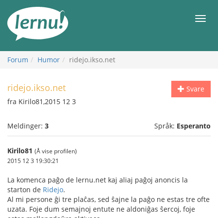
Til
innholdet
Meny
Forum
Humor
ridejo.ikso.net
ridejo.ikso.net
Svare
fra Kirilo81,2015 12 3
Meldinger:
3
Språk:
Esperanto
Kirilo81
(Å vise profilen)
2015 12 3 19:30:21
La komenca paĝo de lernu.net kaj aliaj paĝoj anoncis la
starton de
Ridejo
.
Al mi persone ĝi tre plaĉas, sed ŝajne la paĝo ne estas tre ofte
uzata. Foje dum semajnoj entute ne aldoniĝas ŝercoj, foje