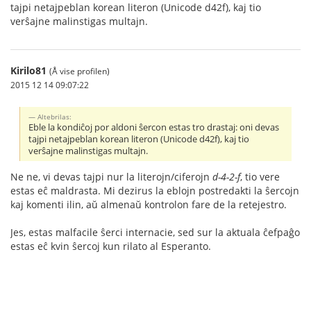
tajpi netajpeblan korean literon (Unicode d42f), kaj tio
verŝajne malinstigas multajn.
Kirilo81
(Å vise profilen)
2015 12 14 09:07:22
Altebrilas:
Eble la kondiĉoj por aldoni ŝercon estas tro drastaj: oni devas
tajpi netajpeblan korean literon (Unicode d42f), kaj tio
verŝajne malinstigas multajn.
Ne ne, vi devas tajpi nur la literojn/ciferojn
d-4-2-f
, tio vere
estas eĉ maldrasta. Mi dezirus la eblojn postredakti la ŝercojn
kaj komenti ilin, aŭ almenaŭ kontrolon fare de la retejestro.
Jes, estas malfacile ŝerci internacie, sed sur la aktuala ĉefpaĝo
estas eĉ kvin ŝercoj kun rilato al Esperanto.