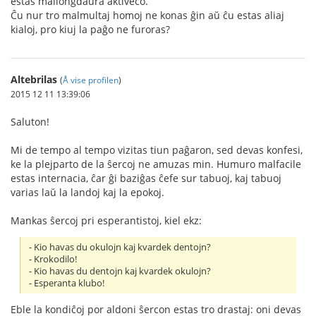
estas mallongdaŭra aktiveco.
Ĉu nur tro malmultaj homoj ne konas ĝin aŭ ĉu estas aliaj
kialoj, pro kiuj la paĝo ne furoras?
Altebrilas
(
Å vise profilen
)
2015 12 11 13:39:06
Saluton!
Mi de tempo al tempo vizitas tiun paĝaron, sed devas konfesi,
ke la plejparto de la ŝercoj ne amuzas min. Humuro malfacile
estas internacia, ĉar ĝi baziĝas ĉefe sur tabuoj, kaj tabuoj
varias laŭ la landoj kaj la epokoj.
Mankas ŝercoj pri esperantistoj, kiel ekz:
- Kio havas du okulojn kaj kvardek dentojn?
- Krokodilo!
- Kio havas du dentojn kaj kvardek okulojn?
- Esperanta klubo!
Eble la kondiĉoj por aldoni ŝercon estas tro drastaj: oni devas