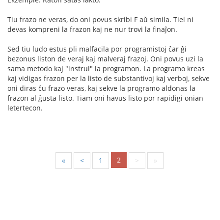
Tiu frazo ne veras, do oni povus skribi F aŭ simila. Tiel ni
devas kompreni la frazon kaj ne nur trovi la finaĵon.
Sed tiu ludo estus pli malfacila por programistoj ĉar ĝi
bezonus liston de veraj kaj malveraj frazoj. Oni povus uzi la
sama metodo kaj "instrui" la programon. La programo kreas
kaj vidigas frazon per la listo de substantivoj kaj verboj, sekve
oni diras ĉu frazo veras, kaj sekve la programo aldonas la
frazon al ĝusta listo. Tiam oni havus listo por rapidigi onian
letertecon.
2
«
<
1
>
»