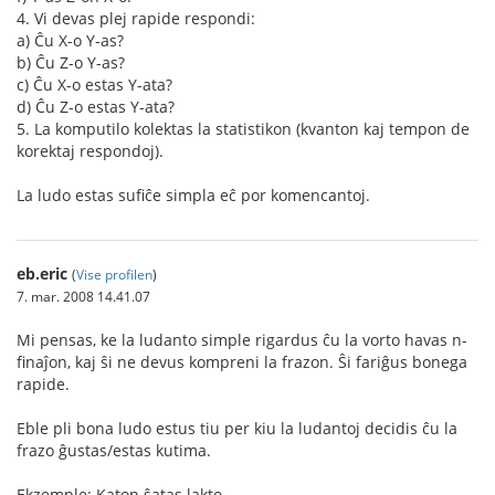
4. Vi devas plej rapide respondi:
a) Ĉu X-o Y-as?
b) Ĉu Z-o Y-as?
c) Ĉu X-o estas Y-ata?
d) Ĉu Z-o estas Y-ata?
5. La komputilo kolektas la statistikon (kvanton kaj tempon de
korektaj respondoj).
La ludo estas sufiĉe simpla eĉ por komencantoj.
eb.eric
(
Vise profilen
)
7. mar. 2008 14.41.07
Mi pensas, ke la ludanto simple rigardus ĉu la vorto havas n-
finaĵon, kaj ŝi ne devus kompreni la frazon. Ŝi fariĝus bonega
rapide.
Eble pli bona ludo estus tiu per kiu la ludantoj decidis ĉu la
frazo ĝustas/estas kutima.
Ekzemple: Katon ŝatas lakto.