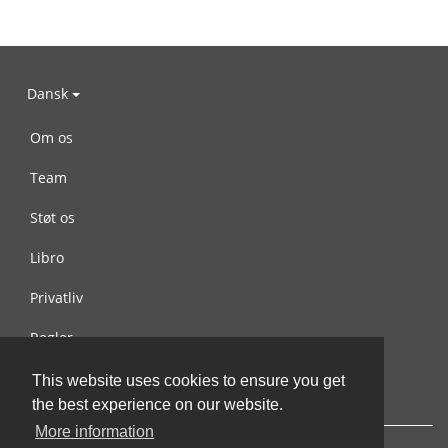
Dansk
Om os
Team
Støt os
Libro
Privatliv
Regler
Kontakt os
This website uses cookies to ensure you get
the best experience on our website.
More information