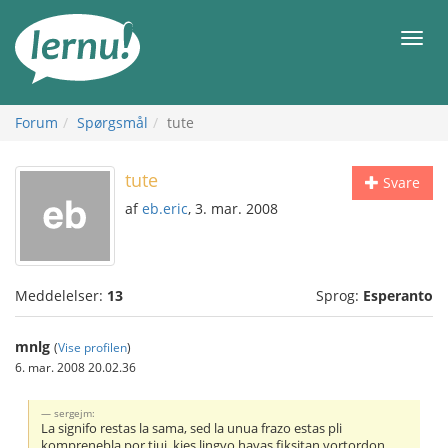
Til
indholdet
Men
Forum
Spørgsmål
tute
tute
Svare
af
eb.eric
, 3. mar. 2008
Meddelelser:
13
Sprog:
Esperanto
mnlg
(
Vise profilen
)
6. mar. 2008 20.02.36
sergejm:
La signifo restas la sama, sed la unua frazo estas pli
komprenebla por tiuj, kies lingvo havas fiksitan vortordon.