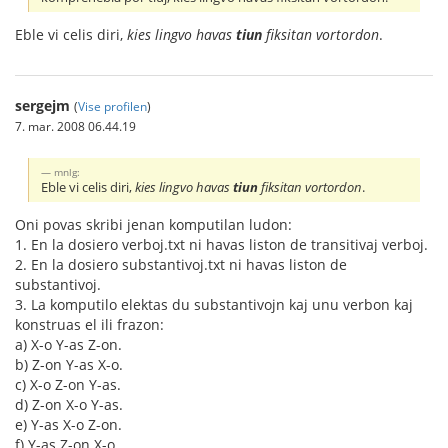
Eble vi celis diri,
kies lingvo havas
tiun
fiksitan vortordon
.
sergejm
(
Vise profilen
)
7. mar. 2008 06.44.19
mnlg:
Eble vi celis diri,
kies lingvo havas
tiun
fiksitan vortordon
.
Oni povas skribi jenan komputilan ludon:
1. En la dosiero verboj.txt ni havas liston de transitivaj verboj.
2. En la dosiero substantivoj.txt ni havas liston de
substantivoj.
3. La komputilo elektas du substantivojn kaj unu verbon kaj
konstruas el ili frazon:
a) X-o Y-as Z-on.
b) Z-on Y-as X-o.
c) X-o Z-on Y-as.
d) Z-on X-o Y-as.
e) Y-as X-o Z-on.
f) Y-as Z-on X-o.