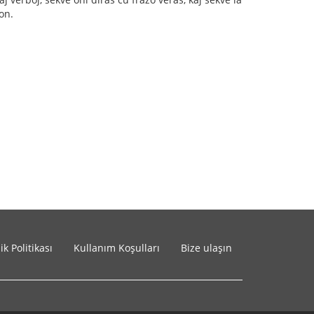
on.
lik Politikası
Kullanım Koşulları
Bize ulaşın