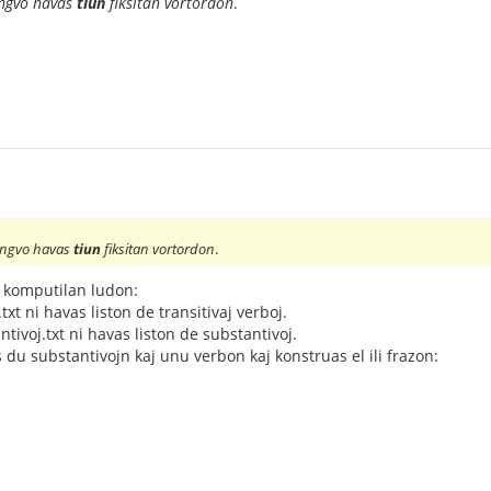
ingvo havas
tiun
fiksitan vortordon
.
lingvo havas
tiun
fiksitan vortordon
.
n komputilan ludon:
txt ni havas liston de transitivaj verboj.
ntivoj.txt ni havas liston de substantivoj.
 du substantivojn kaj unu verbon kaj konstruas el ili frazon: