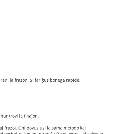
reni la frazon. Ŝi fariĝus bonega rapide.
nur trovi la finaĵon.
raj frazoj. Oni povus uzi la sama metodo kaj
j verboj, sekve oni diras ĉu frazo veras, kaj sekve la