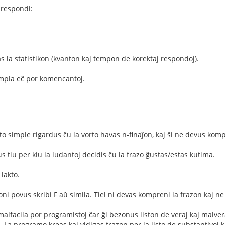
 respondi:
as la statistikon (kvanton kaj tempon de korektaj respondoj).
impla eĉ por komencantoj.
to simple rigardus ĉu la vorto havas n-finaĵon, kaj ŝi ne devus komp
s tiu per kiu la ludantoj decidis ĉu la frazo ĝustas/estas kutima.
lakto.
oni povus skribi F aŭ simila. Tiel ni devas kompreni la frazon kaj ne 
 malfacila por programistoj ĉar ĝi bezonus liston de veraj kaj malve
 La programo kreas kaj vidigas frazon per la listo de substantivoj ka