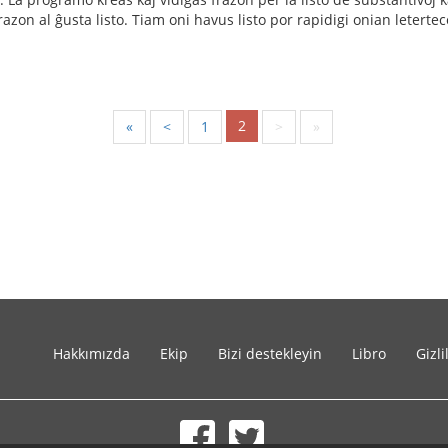
azon al ĝusta listo. Tiam oni havus listo por rapidigi onian letertec
2
«
<
1
>
»
Hakkımızda
Ekip
Bizi destekleyin
Libro
Gizli