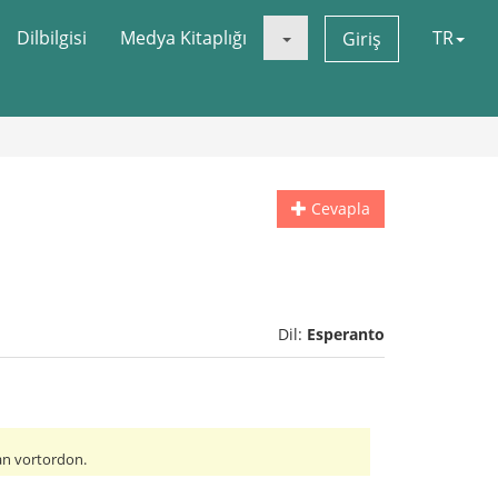
Dilbilgisi
Medya Kitaplığı
TR
Giriş
Cevapla
Dil:
Esperanto
tan vortordon.