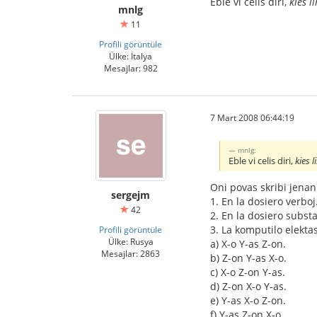
Eble vi celis diri,
kies l
mnlg
11
Profili görüntüle
Ülke: İtalya
Mesajlar: 982
7 Mart 2008 06:44:19
mnlg:
Eble vi celis diri,
kies 
Oni povas skribi jena
sergejm
1. En la dosiero verboj.
42
2. En la dosiero substa
3. La komputilo elektas
Profili görüntüle
Ülke: Rusya
a) X-o Y-as Z-on.
Mesajlar: 2863
b) Z-on Y-as X-o.
c) X-o Z-on Y-as.
d) Z-on X-o Y-as.
e) Y-as X-o Z-on.
f) Y-as Z-on X-o.