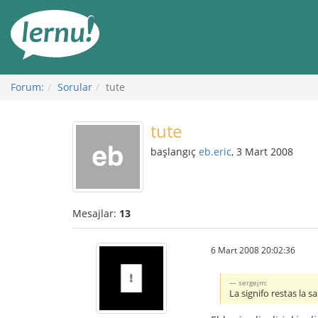
İçerik
Görüntüleme
Forum:
Sorular
tute
tute
başlangıç
eb.eric
, 3 Mart 2008
Mesajlar:
13
6 Mart 2008 20:02:36
sergejm:
La signifo restas la 