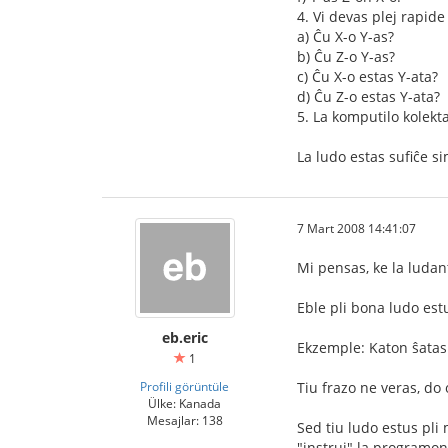
4. Vi devas plej rapide
a) Ĉu X-o Y-as?
b) Ĉu Z-o Y-as?
c) Ĉu X-o estas Y-ata?
d) Ĉu Z-o estas Y-ata?
5. La komputilo kolekt
La ludo estas sufiĉe s
7 Mart 2008 14:41:07
Mi pensas, ke la ludan
Eble pli bona ludo estu
eb.eric
Ekzemple: Katon ŝatas 
1
Profili görüntüle
Tiu frazo ne veras, do 
Ülke: Kanada
Mesajlar: 138
Sed tiu ludo estus pli
"instrui" la programon.