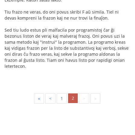
Tiu frazo ne veras, do oni povus skribi F aŭ simila. Tiel ni
devas kompreni la frazon kaj ne nur trovi la finaĵon.
Sed tiu ludo estus pli malfacila por programistoj ĉar ĝi
bezonus liston de veraj kaj malveraj frazoj. Oni povus uzi la
sama metodo kaj "instrui" la programon. La programo kreas
kaj vidigas frazon per la listo de substantivoj kaj verboj, sekve
oni diras ĉu frazo veras, kaj sekve la programo aldonas la
frazon al ĝusta listo. Tiam oni havus listo por rapidigi onian
letertecon.
2
«
<
1
>
»