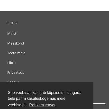
Eesti
Meist
Meeskond
Toeta meid
Libro
Privaatsus
Reeglid
Võta meiega ühendust
See veebisait kasutab küpsiseid, et tagada
teile parim kasutuskogemus meie
veebisaidil.
Rohkem teavet