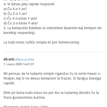
4. Vi devas plej rapide respondi:
a) Ĉu X-o Y-as?
b) Ĉu Z-o Y-as?
c) Ĉu X-o estas Y-ata?
d) Ĉu Z-o estas Y-ata?
5. La komputilo kolektas la statistikon (kvanton kaj tempon de
korektaj respondoj).
La ludo estas sufiĉe simpla eĉ por komencantoj.
eb.eric
(
Näita profiili
)
7. märts 2008 14:41.07
Mi pensas, ke la ludanto simple rigardus ĉu la vorto havas n-
finaĵon, kaj ŝi ne devus kompreni la frazon. Ŝi fariĝus bonega
rapide.
Eble pli bona ludo estus tiu per kiu la ludantoj decidis ĉu la
frazo ĝustas/estas kutima.
Ekzemple: Katon ŝatas lakto.