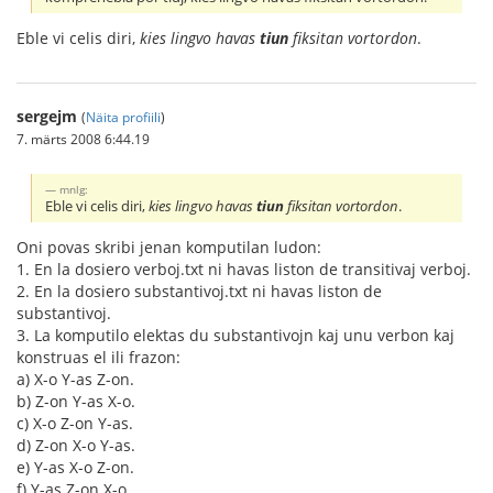
Eble vi celis diri,
kies lingvo havas
tiun
fiksitan vortordon
.
sergejm
(
Näita profiili
)
7. märts 2008 6:44.19
mnlg:
Eble vi celis diri,
kies lingvo havas
tiun
fiksitan vortordon
.
Oni povas skribi jenan komputilan ludon:
1. En la dosiero verboj.txt ni havas liston de transitivaj verboj.
2. En la dosiero substantivoj.txt ni havas liston de
substantivoj.
3. La komputilo elektas du substantivojn kaj unu verbon kaj
konstruas el ili frazon:
a) X-o Y-as Z-on.
b) Z-on Y-as X-o.
c) X-o Z-on Y-as.
d) Z-on X-o Y-as.
e) Y-as X-o Z-on.
f) Y-as Z-on X-o.