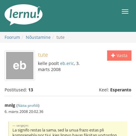
Sisu
juurde
Men
Foorum
Nõustamine
tute
tute
Vasta
kelle poolt
eb.eric
, 3.
märts 2008
Postitused:
13
Keel:
Esperanto
mnlg
(
Näita profiili
)
6. märts 2008 20:02.36
sergejm:
La signifo restas la sama, sed la unua frazo estas pli
komprenebla por tiuj, kies lingvo havas fiksitan vortordon.