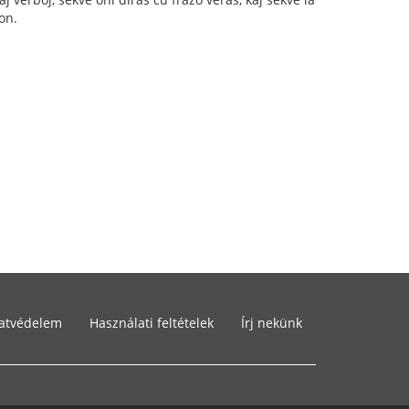
on.
atvédelem
Használati feltételek
Írj nekünk