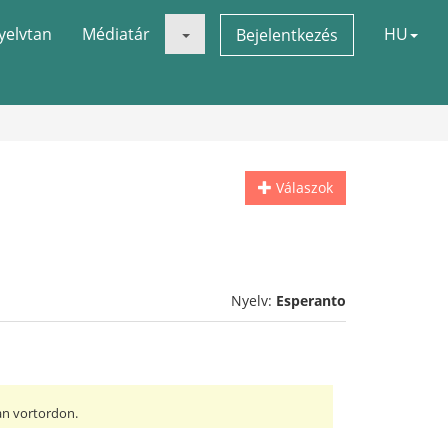
yelvtan
Médiatár
HU
Bejelentkezés
Válaszok
Nyelv:
Esperanto
tan vortordon.