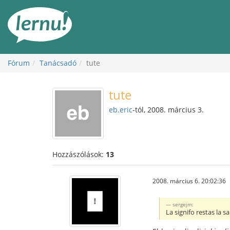
Tartalom
Fórum
Tanácsadó
tute
tute
eb.eric
-tól, 2008. március 3.
Hozzászólások:
13
2008. március 6. 20:02:36
sergejm:
La signifo restas la 