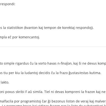
 respondi:
as la statistikon (kvanton kaj tempon de korektaj respondoj).
impla eĉ por komencantoj.
to simple rigardus ĉu la vorto havas n-finaĵon, kaj ŝi ne devus komp
s tiu per kiu la ludantoj decidis ĉu la frazo ĝustas/estas kutima.
lakto.
oni povus skribi F aŭ simila. Tiel ni devas kompreni la frazon kaj ne 
 malfacila por programistoj ĉar ĝi bezonus liston de veraj kaj malve
 La programo kreas kaj vidigas frazon per la listo de substantivoj ka