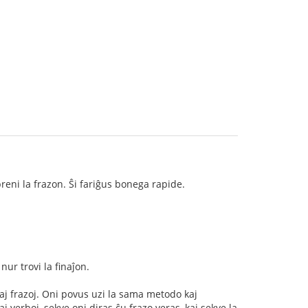
reni la frazon. Ŝi fariĝus bonega rapide.
nur trovi la finaĵon.
raj frazoj. Oni povus uzi la sama metodo kaj
j verboj, sekve oni diras ĉu frazo veras, kaj sekve la