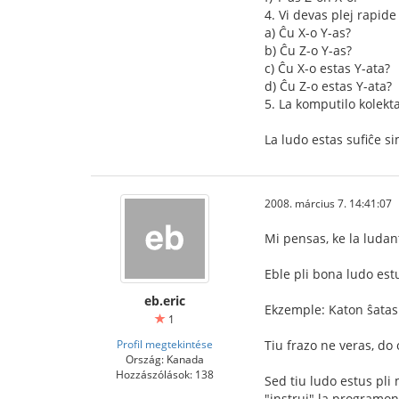
4. Vi devas plej rapide
a) Ĉu X-o Y-as?
b) Ĉu Z-o Y-as?
c) Ĉu X-o estas Y-ata?
d) Ĉu Z-o estas Y-ata?
5. La komputilo kolekt
La ludo estas sufiĉe s
2008. március 7. 14:41:07
Mi pensas, ke la ludan
Eble pli bona ludo estu
eb.eric
Ekzemple: Katon ŝatas 
1
Profil megtekintése
Tiu frazo ne veras, do 
Ország: Kanada
Hozzászólások: 138
Sed tiu ludo estus pli
"instrui" la programon.