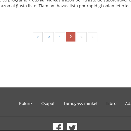
azon al ĝusta listo. Tiam oni havus listo por rapidigi onian letertec
2
«
<
1
>
»
Rólunk
Csapat
Támogass minket
Libro
Ad