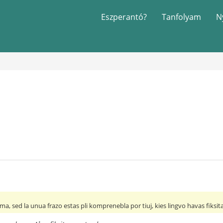
Eszperantó?
Tanfolyam
N
sama, sed la unua frazo estas pli komprenebla por tiuj, kies lingvo havas fiksi