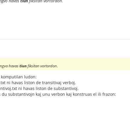
ingvo havas
tiun
fiksitan vortordon
.
lingvo havas
tiun
fiksitan vortordon
.
n komputilan ludon:
txt ni havas liston de transitivaj verboj.
ntivoj.txt ni havas liston de substantivoj.
 du substantivojn kaj unu verbon kaj konstruas el ili frazon: