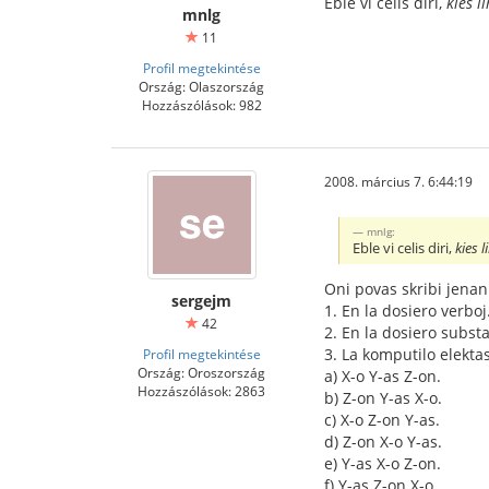
Eble vi celis diri,
kies l
mnlg
11
Profil megtekintése
Ország: Olaszország
Hozzászólások: 982
2008. március 7. 6:44:19
mnlg:
Eble vi celis diri,
kies 
Oni povas skribi jena
sergejm
1. En la dosiero verboj.
42
2. En la dosiero substa
3. La komputilo elektas
Profil megtekintése
Ország: Oroszország
a) X-o Y-as Z-on.
Hozzászólások: 2863
b) Z-on Y-as X-o.
c) X-o Z-on Y-as.
d) Z-on X-o Y-as.
e) Y-as X-o Z-on.
f) Y-as Z-on X-o.