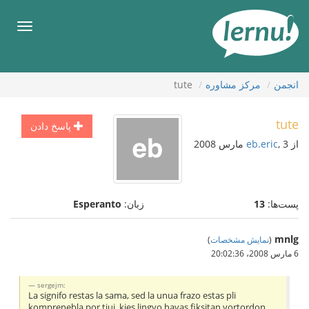
رود
ه
فهرس
حتوا
انجمن
مركز مشاوره
tute
tute
پاسخ دادن
از
, 3 مارس 2008
eb.eric
پست‌ها:
13
زبان:
Esperanto
mnlg
(
نمایش مشخصات
)
6 مارس 2008،‏ 20:02:36
sergejm:
La signifo restas la sama, sed la unua frazo estas pli
komprenebla por tiuj, kies lingvo havas fiksitan vortordon.