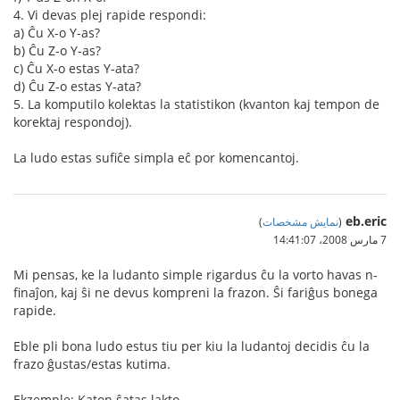
4. Vi devas plej rapide respondi:
a) Ĉu X-o Y-as?
b) Ĉu Z-o Y-as?
c) Ĉu X-o estas Y-ata?
d) Ĉu Z-o estas Y-ata?
5. La komputilo kolektas la statistikon (kvanton kaj tempon de
korektaj respondoj).
La ludo estas sufiĉe simpla eĉ por komencantoj.
eb.eric
(
نمایش مشخصات
)
7 مارس 2008،‏ 14:41:07
Mi pensas, ke la ludanto simple rigardus ĉu la vorto havas n-
finaĵon, kaj ŝi ne devus kompreni la frazon. Ŝi fariĝus bonega
rapide.
Eble pli bona ludo estus tiu per kiu la ludantoj decidis ĉu la
frazo ĝustas/estas kutima.
Ekzemple: Katon ŝatas lakto.