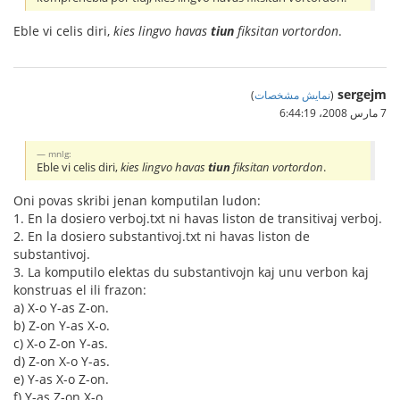
Eble vi celis diri,
kies lingvo havas
tiun
fiksitan vortordon
.
sergejm
(
نمایش مشخصات
)
7 مارس 2008،‏ 6:44:19
mnlg:
Eble vi celis diri,
kies lingvo havas
tiun
fiksitan vortordon
.
Oni povas skribi jenan komputilan ludon:
1. En la dosiero verboj.txt ni havas liston de transitivaj verboj.
2. En la dosiero substantivoj.txt ni havas liston de
substantivoj.
3. La komputilo elektas du substantivojn kaj unu verbon kaj
konstruas el ili frazon:
a) X-o Y-as Z-on.
b) Z-on Y-as X-o.
c) X-o Z-on Y-as.
d) Z-on X-o Y-as.
e) Y-as X-o Z-on.
f) Y-as Z-on X-o.