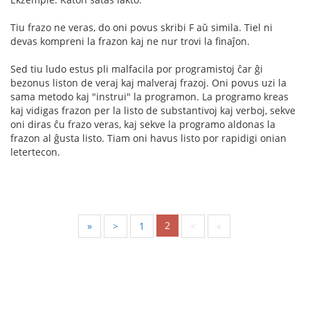
Tiu frazo ne veras, do oni povus skribi F aŭ simila. Tiel ni
devas kompreni la frazon kaj ne nur trovi la finaĵon.
Sed tiu ludo estus pli malfacila por programistoj ĉar ĝi
bezonus liston de veraj kaj malveraj frazoj. Oni povus uzi la
sama metodo kaj "instrui" la programon. La programo kreas
kaj vidigas frazon per la listo de substantivoj kaj verboj, sekve
oni diras ĉu frazo veras, kaj sekve la programo aldonas la
frazon al ĝusta listo. Tiam oni havus listo por rapidigi onian
letertecon.
2
«
<
1
>
»