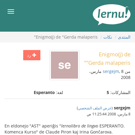
لى
لمحتويات
قائمة
طعام
المنتدى
نكات
Enigmo(j) de "Gerda malaperis"
Enigmo(j) de
رد
"Gerda malaperis"
من
sergejm
, 8 مارس،
2008
المشاركات:
5
لغة:
Esperanto
sergejm
(
عرض الملف الشخصي
)
8 مارس، 2008 11:25:44 ص
En eldonejo "AST" aperiĝis "
lernolibro de lingvo
ESPERANTO.
Komenca Kurso" de Claude Piron kaj Irina Gonĉarova.