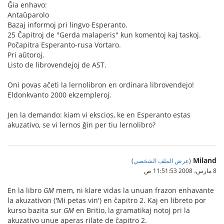
Ĝia enhavo:
Antaŭparolo
Bazaj informoj pri lingvo Esperanto.
25 Ĉapitroj de "Gerda malaperis" kun komentoj kaj taskoj.
Poĉapitra Esperanto-rusa Vortaro.
Pri aŭtoroj.
Listo de librovendejoj de AST.
Oni povas aĉeti la lernolibron en ordinara librovendejo!
Eldonkvanto 2000 ekzempleroj.
Jen la demando: kiam vi ekscios, ke en Esperanto estas
akuzativo, se vi lernos ĝin per tiu lernolibro?
Miland
(
عرض الملف الشخصي
)
8 مارس، 2008 11:51:53 ص
En la libro
GM
mem, ni klare vidas la unuan frazon enhavante
la akuzativon ('Mi petas vin') en ĉapitro 2. Kaj en libreto por
kurso bazita sur
GM
en Britio, la gramatikaj notoj pri la
akuzativo unue aperas rilate de ĉapitro 2.