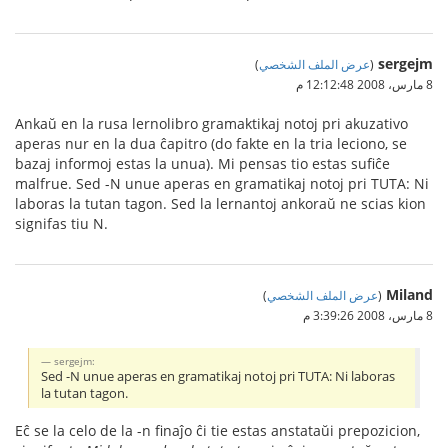
sergejm
(
عرض الملف الشخصي
)
8 مارس، 2008 12:12:48 م
Ankaŭ en la rusa lernolibro gramaktikaj notoj pri akuzativo
aperas nur en la dua ĉapitro (do fakte en la tria leciono, se
bazaj informoj estas la unua). Mi pensas tio estas sufiĉe
malfrue. Sed -N unue aperas en gramatikaj notoj pri TUTA: Ni
laboras la tutan tagon. Sed la lernantoj ankoraŭ ne scias kion
signifas tiu N.
Miland
(
عرض الملف الشخصي
)
8 مارس، 2008 3:39:26 م
sergejm:
Sed -N unue aperas en gramatikaj notoj pri TUTA: Ni laboras
la tutan tagon.
Eĉ se la celo de la -n finaĵo ĉi tie estas anstataŭi prepozicion,