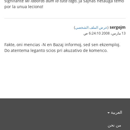
signifante
Mi laboras dum la tuta tago
, ja ŝajnas netaŭga temo
por la unua leciono!
sergejm
(
عرض الملف الشخصي
)
13 مارس، 2008 6:24:10 ص
Fakte, oni mencias -N en Bazaj informoj, sed sen ekzemploj.
Do atentema leganto scios pri akuzativo de komenco.
العربية
من نحن