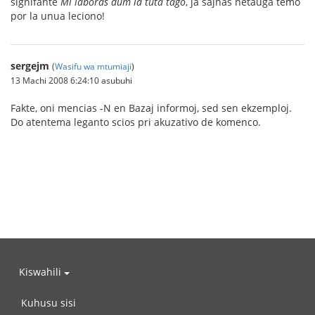
signifante
Mi laboras dum la tuta tago
, ja ŝajnas netaŭga temo
por la unua leciono!
sergejm
(
Wasifu wa mtumiaji
)
13 Machi 2008 6:24:10 asubuhi
Fakte, oni mencias -N en Bazaj informoj, sed sen ekzemploj.
Do atentema leganto scios pri akuzativo de komenco.
Kiswahili
Kuhusu sisi