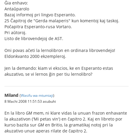
Ĝia enhavo:
Antaŭparolo
Bazaj informoj pri lingvo Esperanto.
25 Ĉapitroj de "Gerda malaperis" kun komentoj kaj taskoj.
Poĉapitra Esperanto-rusa Vortaro.
Pri aŭtoroj.
Listo de librovendejoj de AST.
Oni povas aĉeti la lernolibron en ordinara librovendejo!
Eldonkvanto 2000 ekzempleroj.
Jen la demando: kiam vi ekscios, ke en Esperanto estas
akuzativo, se vi lernos ĝin per tiu lernolibro?
Miland
(
Wasifu wa mtumiaji
)
8 Machi 2008 11:51:53 asubuhi
En la libro
GM
mem, ni klare vidas la unuan frazon enhavante
la akuzativon ('Mi petas vin') en ĉapitro 2. Kaj en libreto por
kurso bazita sur
GM
en Britio, la gramatikaj notoj pri la
akuzativo unue aperas rilate de ĉapitro 2.