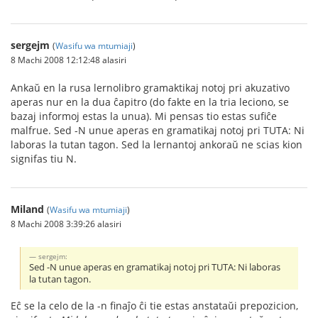
sergejm
(
Wasifu wa mtumiaji
)
8 Machi 2008 12:12:48 alasiri
Ankaŭ en la rusa lernolibro gramaktikaj notoj pri akuzativo
aperas nur en la dua ĉapitro (do fakte en la tria leciono, se
bazaj informoj estas la unua). Mi pensas tio estas sufiĉe
malfrue. Sed -N unue aperas en gramatikaj notoj pri TUTA: Ni
laboras la tutan tagon. Sed la lernantoj ankoraŭ ne scias kion
signifas tiu N.
Miland
(
Wasifu wa mtumiaji
)
8 Machi 2008 3:39:26 alasiri
sergejm:
Sed -N unue aperas en gramatikaj notoj pri TUTA: Ni laboras
la tutan tagon.
Eĉ se la celo de la -n finaĵo ĉi tie estas anstataŭi prepozicion,