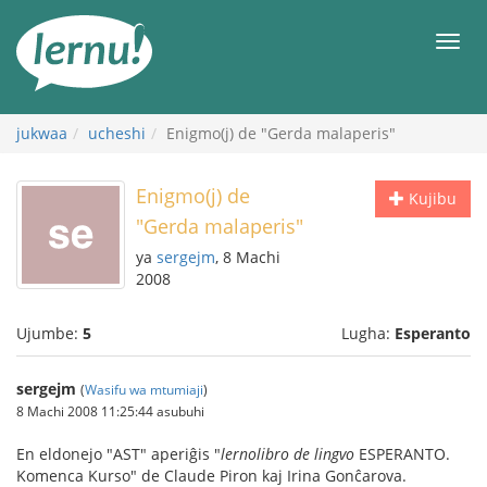
Kwa
maudhui
orod
jukwaa
ucheshi
Enigmo(j) de "Gerda malaperis"
Enigmo(j) de
Kujibu
"Gerda malaperis"
ya
sergejm
, 8 Machi
2008
Ujumbe:
5
Lugha:
Esperanto
sergejm
(
Wasifu wa mtumiaji
)
8 Machi 2008 11:25:44 asubuhi
En eldonejo "AST" aperiĝis "
lernolibro de lingvo
ESPERANTO.
Komenca Kurso" de Claude Piron kaj Irina Gonĉarova.