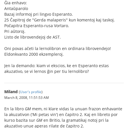
Ĝia enhavo:
Antaŭparolo
Bazaj informoj pri lingvo Esperanto.
25 Ĉapitroj de "Gerda malaperis" kun komentoj kaj taskoj.
Poĉapitra Esperanto-rusa Vortaro.
Pri aŭtoroj.
Listo de librovendejoj de AST.
Oni povas aĉeti la lernolibron en ordinara librovendejo!
Eldonkvanto 2000 ekzempleroj.
Jen la demando: kiam vi ekscios, ke en Esperanto estas
akuzativo, se vi lernos ĝin per tiu lernolibro?
Miland
(
User's profile
)
March 8, 2008, 11:51:53 AM
En la libro
GM
mem, ni klare vidas la unuan frazon enhavante
la akuzativon ('Mi petas vin') en ĉapitro 2. Kaj en libreto por
kurso bazita sur
GM
en Britio, la gramatikaj notoj pri la
akuzativo unue aperas rilate de ĉapitro 2.