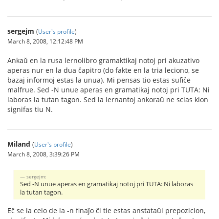
sergejm
(
User's profile
)
March 8, 2008, 12:12:48 PM
Ankaŭ en la rusa lernolibro gramaktikaj notoj pri akuzativo
aperas nur en la dua ĉapitro (do fakte en la tria leciono, se
bazaj informoj estas la unua). Mi pensas tio estas sufiĉe
malfrue. Sed -N unue aperas en gramatikaj notoj pri TUTA: Ni
laboras la tutan tagon. Sed la lernantoj ankoraŭ ne scias kion
signifas tiu N.
Miland
(
User's profile
)
March 8, 2008, 3:39:26 PM
sergejm:
Sed -N unue aperas en gramatikaj notoj pri TUTA: Ni laboras
la tutan tagon.
Eĉ se la celo de la -n finaĵo ĉi tie estas anstataŭi prepozicion,