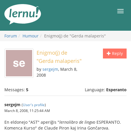
Skip
to
Men
the
content
Forum
Humour
Enigmo(j) de "Gerda malaperis"
Enigmo(j) de
Reply
"Gerda malaperis"
by
sergejm
, March 8,
2008
Messages:
5
Language:
Esperanto
sergejm
(
User's profile
)
March 8, 2008, 11:25:44 AM
En eldonejo "AST" aperiĝis "
lernolibro de lingvo
ESPERANTO.
Komenca Kurso" de Claude Piron kaj Irina Gonĉarova.