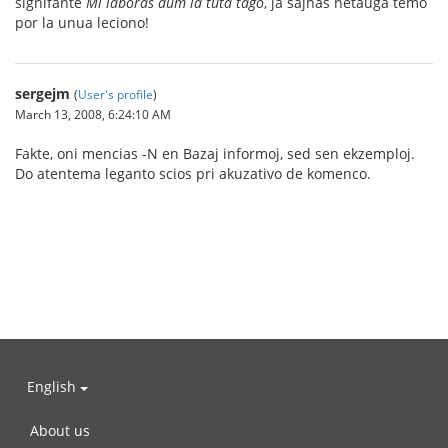
signifante
Mi laboras dum la tuta tago
, ja ŝajnas netaŭga temo
por la unua leciono!
sergejm
(
User's profile
)
March 13, 2008, 6:24:10 AM
Fakte, oni mencias -N en Bazaj informoj, sed sen ekzemploj.
Do atentema leganto scios pri akuzativo de komenco.
English
About us