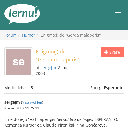
Til
indholdet
Men
Forum
Humor
Enigmo(j) de "Gerda malaperis"
Enigmo(j) de
Svare
"Gerda malaperis"
af
sergejm
, 8. mar.
2008
Meddelelser:
5
Sprog:
Esperanto
sergejm
(
Vise profilen
)
8. mar. 2008 11.25.44
En eldonejo "AST" aperiĝis "
lernolibro de lingvo
ESPERANTO.
Komenca Kurso" de Claude Piron kaj Irina Gonĉarova.