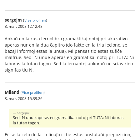
sergejm
(
Vise profilen
)
8. mar. 2008 12.12.48
Ankaŭ en la rusa lernolibro gramaktikaj notoj pri akuzativo
aperas nur en la dua ĉapitro (do fakte en la tria leciono, se
bazaj informoj estas la unua). Mi pensas tio estas sufiĉe
malfrue. Sed -N unue aperas en gramatikaj notoj pri TUTA: Ni
laboras la tutan tagon. Sed la lernantoj ankoraŭ ne scias kion
signifas tiu N.
Miland
(
Vise profilen
)
8. mar. 2008 15.39.26
sergejm:
Sed -N unue aperas en gramatikaj notoj pri TUTA: Ni laboras
la tutan tagon.
Eĉ se la celo de la -n finaĵo ĉi tie estas anstataŭi prepozicion,