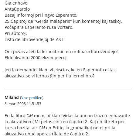
Ĝia enhavo:
Antaŭparolo
Bazaj informoj pri lingvo Esperanto.
25 Ĉapitroj de "Gerda malaperis" kun komentoj kaj taskoj.
Poĉapitra Esperanto-rusa Vortaro.
Pri aŭtoroj.
Listo de librovendejoj de AST.
Oni povas aĉeti la lernolibron en ordinara librovendejo!
Eldonkvanto 2000 ekzempleroj.
Jen la demando: kiam vi ekscios, ke en Esperanto estas
akuzativo, se vi lernos ĝin per tiu lernolibro?
Miland
(
Vise profilen
)
8. mar. 2008 11.51.53
En la libro
GM
mem, ni klare vidas la unuan frazon enhavante
la akuzativon ('Mi petas vin') en ĉapitro 2. Kaj en libreto por
kurso bazita sur
GM
en Britio, la gramatikaj notoj pri la
akuzativo unue aperas rilate de ĉapitro 2.