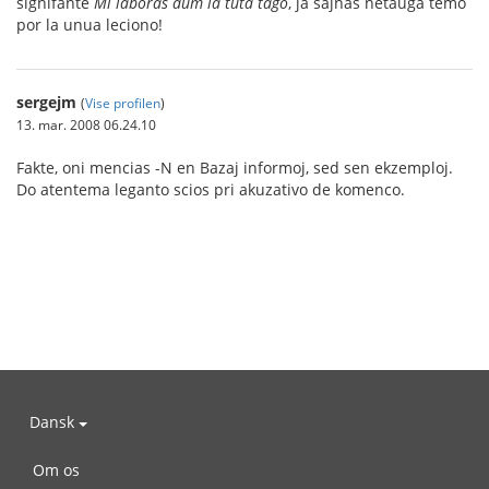
signifante
Mi laboras dum la tuta tago
, ja ŝajnas netaŭga temo
por la unua leciono!
sergejm
(
Vise profilen
)
13. mar. 2008 06.24.10
Fakte, oni mencias -N en Bazaj informoj, sed sen ekzemploj.
Do atentema leganto scios pri akuzativo de komenco.
Dansk
Om os