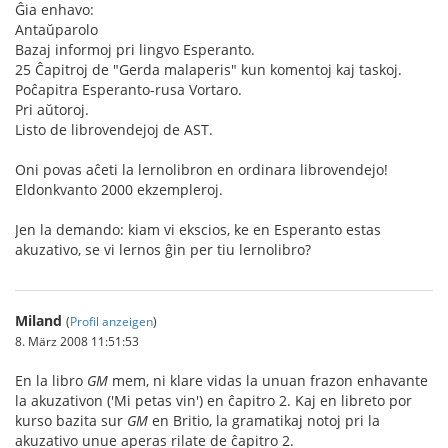
Ĝia enhavo:
Antaŭparolo
Bazaj informoj pri lingvo Esperanto.
25 Ĉapitroj de "Gerda malaperis" kun komentoj kaj taskoj.
Poĉapitra Esperanto-rusa Vortaro.
Pri aŭtoroj.
Listo de librovendejoj de AST.
Oni povas aĉeti la lernolibron en ordinara librovendejo!
Eldonkvanto 2000 ekzempleroj.
Jen la demando: kiam vi ekscios, ke en Esperanto estas
akuzativo, se vi lernos ĝin per tiu lernolibro?
Miland
(
Profil anzeigen
)
8. März 2008 11:51:53
En la libro
GM
mem, ni klare vidas la unuan frazon enhavante
la akuzativon ('Mi petas vin') en ĉapitro 2. Kaj en libreto por
kurso bazita sur
GM
en Britio, la gramatikaj notoj pri la
akuzativo unue aperas rilate de ĉapitro 2.