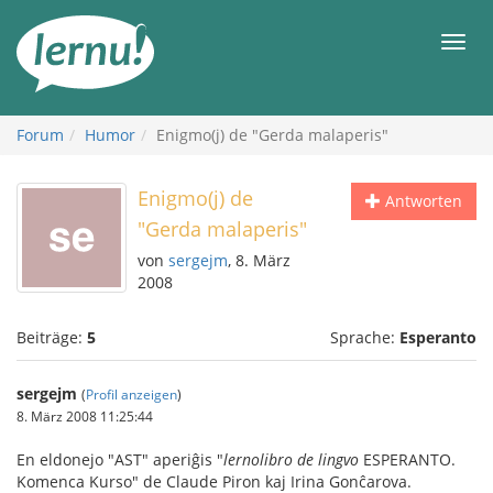
Zum
Inhalt
Men
Forum
Humor
Enigmo(j) de "Gerda malaperis"
Enigmo(j) de
Antworten
"Gerda malaperis"
von
sergejm
, 8. März
2008
Beiträge:
5
Sprache:
Esperanto
sergejm
(
Profil anzeigen
)
8. März 2008 11:25:44
En eldonejo "AST" aperiĝis "
lernolibro de lingvo
ESPERANTO.
Komenca Kurso" de Claude Piron kaj Irina Gonĉarova.