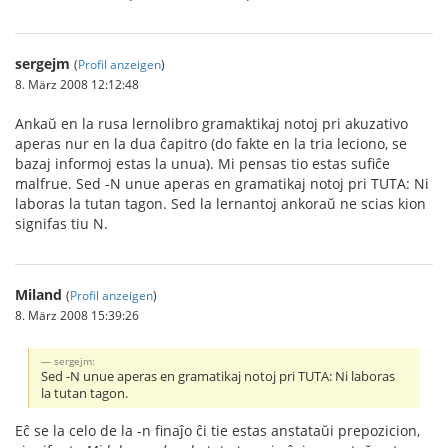
sergejm
(
Profil anzeigen
)
8. März 2008 12:12:48
Ankaŭ en la rusa lernolibro gramaktikaj notoj pri akuzativo
aperas nur en la dua ĉapitro (do fakte en la tria leciono, se
bazaj informoj estas la unua). Mi pensas tio estas sufiĉe
malfrue. Sed -N unue aperas en gramatikaj notoj pri TUTA: Ni
laboras la tutan tagon. Sed la lernantoj ankoraŭ ne scias kion
signifas tiu N.
Miland
(
Profil anzeigen
)
8. März 2008 15:39:26
sergejm:
Sed -N unue aperas en gramatikaj notoj pri TUTA: Ni laboras
la tutan tagon.
Eĉ se la celo de la -n finaĵo ĉi tie estas anstataŭi prepozicion,