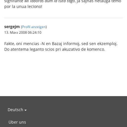
signifante
Mi laboras dum la tuta tago
, ja ŝajnas netaŭga temo
por la unua leciono!
sergejm
(
Profil anzeigen
)
13. März 2008 06:24:10
Fakte, oni mencias -N en Bazaj informoj, sed sen ekzemploj.
Do atentema leganto scios pri akuzativo de komenco.
Deutsch
Über uns