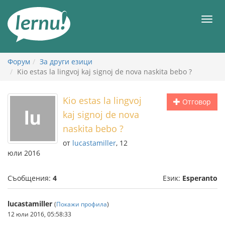
Към
съдържанието
Мен
Форум
За други езици
Kio estas la lingvoj kaj signoj de nova naskita bebo ?
Kio estas la lingvoj
Отговор
kaj signoj de nova
naskita bebo ?
от
lucastamiller
, 12
юли 2016
Съобщения:
4
Език:
Esperanto
lucastamiller
(
Покажи профила
)
12 юли 2016, 05:58:33