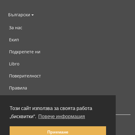
Български
За нас
Екип
Подкрепете ни
Libro
Поверителност
Правила
Свържете се с нас
Този сайт използва за своята работа
„бисквитки“.
Повече информация
Приемане