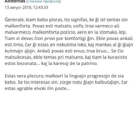
Altebrilas
(
Покажи профила
)
13 август 2016, 12:43:33
Ĝenerale, kiam bebo ploras, tio signifas, ke ĝi iel sentas sin
malkonforta. Povas esti malsato, soifo, troa varmeco aŭ
malvarmeco, malkomforta pozicio, aero en la stomako, ktp.
Tiam vi devas ĉion provi por komfortigi ĝin. Eble povas ankaŭ
esti timo, ĉar ĝi estas en nekutima loko, kaj mankas al ĝi ĝiajn
kutimajn aĵojn. Ankaŭ povas esti enuo, troa bruo... Se ĉio
malsukcesas, eble temas pri malsano, kaj tiam la kuracisto
estos bezonata... kaj la karesoj de la patrino.
Estas vera plezuro, malkovri la lingvajn progresojn de sia
bebo. Se tio interesas vin, zorge notu ĝiajn balbutaĵojn, ĉar
estas agrable elvoki ilin poste...