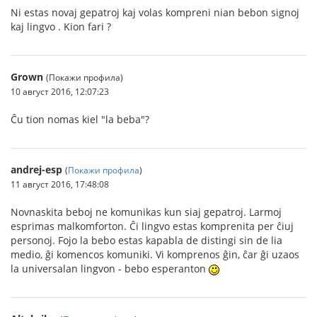
Ni estas novaj gepatroj kaj volas kompreni nian bebon signoj
kaj lingvo . Kion fari ?
Grown
(Покажи профила)
10 август 2016, 12:07:23
Ĉu tion nomas kiel "la beba"?
andrej-esp
(
Покажи профила
)
11 август 2016, 17:48:08
Novnaskita beboj ne komunikas kun siaj gepatroj. Larmoj
esprimas malkomforton. Ĉi lingvo estas komprenita per ĉiuj
personoj. Fojo la bebo estas kapabla de distingi sin de lia
medio, ĝi komencos komuniki. Vi komprenos ĝin, ĉar ĝi uzaos
la universalan lingvon - bebo esperanton