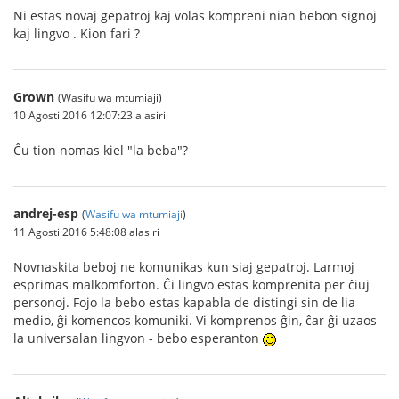
Ni estas novaj gepatroj kaj volas kompreni nian bebon signoj
kaj lingvo . Kion fari ?
Grown
(Wasifu wa mtumiaji)
10 Agosti 2016 12:07:23 alasiri
Ĉu tion nomas kiel "la beba"?
andrej-esp
(
Wasifu wa mtumiaji
)
11 Agosti 2016 5:48:08 alasiri
Novnaskita beboj ne komunikas kun siaj gepatroj. Larmoj
esprimas malkomforton. Ĉi lingvo estas komprenita per ĉiuj
personoj. Fojo la bebo estas kapabla de distingi sin de lia
medio, ĝi komencos komuniki. Vi komprenos ĝin, ĉar ĝi uzaos
la universalan lingvon - bebo esperanton