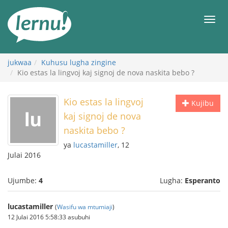
Kwa
maudhui
orod
jukwaa
Kuhusu lugha zingine
Kio estas la lingvoj kaj signoj de nova naskita bebo ?
Kio estas la lingvoj
Kujibu
kaj signoj de nova
naskita bebo ?
ya
lucastamiller
, 12
Julai 2016
Ujumbe:
4
Lugha:
Esperanto
lucastamiller
(
Wasifu wa mtumiaji
)
12 Julai 2016 5:58:33 asubuhi