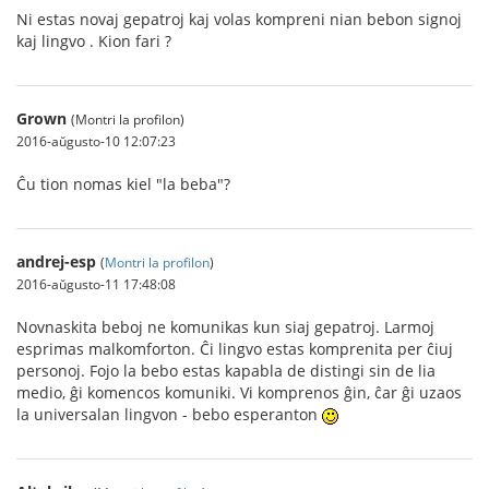
Ni estas novaj gepatroj kaj volas kompreni nian bebon signoj
kaj lingvo . Kion fari ?
Grown
(Montri la profilon)
2016-aŭgusto-10 12:07:23
Ĉu tion nomas kiel "la beba"?
andrej-esp
(
Montri la profilon
)
2016-aŭgusto-11 17:48:08
Novnaskita beboj ne komunikas kun siaj gepatroj. Larmoj
esprimas malkomforton. Ĉi lingvo estas komprenita per ĉiuj
personoj. Fojo la bebo estas kapabla de distingi sin de lia
medio, ĝi komencos komuniki. Vi komprenos ĝin, ĉar ĝi uzaos
la universalan lingvon - bebo esperanton