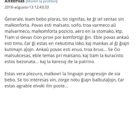
Altebrilas
(
Montri la profilon
)
2016-aŭgusto-13 12:43:33
Ĝenerale, kiam bebo ploras, tio signifas, ke ĝi iel sentas sin
malkonforta. Povas esti malsato, soifo, troa varmeco aŭ
malvarmeco, malkomforta pozicio, aero en la stomako, ktp.
Tiam vi devas ĉion provi por komfortigi ĝin. Eble povas ankaŭ
esti timo, ĉar ĝi estas en nekutima loko, kaj mankas al ĝi ĝiajn
kutimajn aĵojn. Ankaŭ povas esti enuo, troa bruo... Se ĉio
malsukcesas, eble temas pri malsano, kaj tiam la kuracisto
estos bezonata... kaj la karesoj de la patrino.
Estas vera plezuro, malkovri la lingvajn progresojn de sia
bebo. Se tio interesas vin, zorge notu ĝiajn balbutaĵojn, ĉar
estas agrable elvoki ilin poste...