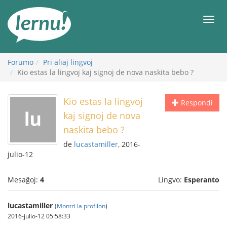
Al
la
Men
enhavo
Forumo
Pri aliaj lingvoj
Kio estas la lingvoj kaj signoj de nova naskita bebo ?
Kio estas la lingvoj
Respondi
kaj signoj de nova
naskita bebo ?
de
lucastamiller
, 2016-
julio-12
Mesaĝoj:
4
Lingvo:
Esperanto
lucastamiller
(
Montri la profilon
)
2016-julio-12 05:58:33