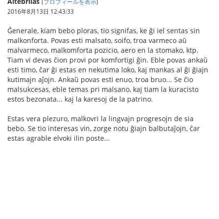
Altebrilas
(
プロフィールを表示
)
2016年8月13日 12:43:33
Ĝenerale, kiam bebo ploras, tio signifas, ke ĝi iel sentas sin
malkonforta. Povas esti malsato, soifo, troa varmeco aŭ
malvarmeco, malkomforta pozicio, aero en la stomako, ktp.
Tiam vi devas ĉion provi por komfortigi ĝin. Eble povas ankaŭ
esti timo, ĉar ĝi estas en nekutima loko, kaj mankas al ĝi ĝiajn
kutimajn aĵojn. Ankaŭ povas esti enuo, troa bruo... Se ĉio
malsukcesas, eble temas pri malsano, kaj tiam la kuracisto
estos bezonata... kaj la karesoj de la patrino.
Estas vera plezuro, malkovri la lingvajn progresojn de sia
bebo. Se tio interesas vin, zorge notu ĝiajn balbutaĵojn, ĉar
estas agrable elvoki ilin poste...