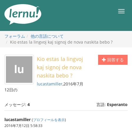
目
次
メ
へ
ニ
ュ
ー
フォーラム
他の言語について
Kio estas la lingvoj kaj signoj de nova naskita bebo ?
Kio estas la lingvoj
回答する
kaj signoj de nova
naskita bebo ?
lucastamiller
,2016年7月
12日の
メッセージ:
4
言語:
Esperanto
lucastamiller
(
プロフィールを表示
)
2016年7月12日 5:58:33