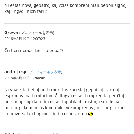
Ni estas novaj gepatroj kaj volas kompreni nian bebon signoj
kaj lingvo . Kion fari ?
Grown
(プロフィールを表示)
2016年8月10日 12:07:23
Ĉu tion nomas kiel "la beba"?
andrej-esp
(
プロフィールを表示
)
2016年8月11日 17:48:08
Novnaskita beboj ne komunikas kun siaj gepatroj. Larmoj
esprimas malkomforton. Ĉi lingvo estas komprenita per ĉiuj
personoj. Fojo la bebo estas kapabla de distingi sin de lia
medio, ĝi komencos komuniki. Vi komprenos ĝin, ĉar ĝi uzaos
la universalan lingvon - bebo esperanton