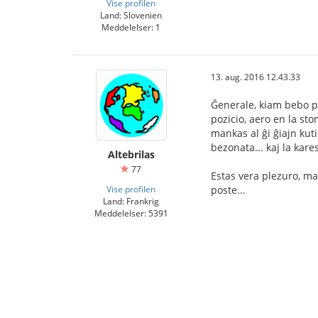
Vise profilen
Land: Slovenien
Meddelelser: 1
13. aug. 2016 12.43.33
Ĝenerale, kiam bebo pl
pozicio, aero en la sto
mankas al ĝi ĝiajn kut
bezonata... kaj la kare
Altebrilas
77
Estas vera plezuro, mal
Vise profilen
poste...
Land: Frankrig
Meddelelser: 5391