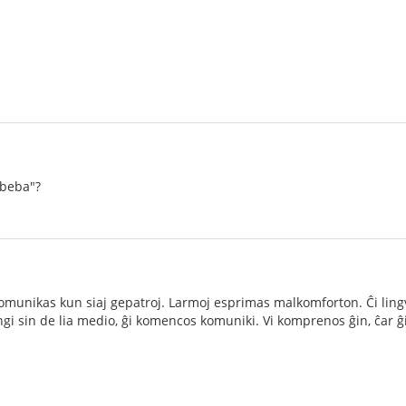
 beba"?
munikas kun siaj gepatroj. Larmoj esprimas malkomforton. Ĉi lingv
ngi sin de lia medio, ĝi komencos komuniki. Vi komprenos ĝin, ĉar 