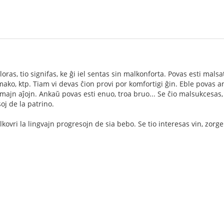
oras, tio signifas, ke ĝi iel sentas sin malkonforta. Povas esti mal
mako, ktp. Tiam vi devas ĉion provi por komfortigi ĝin. Eble povas an
imajn aĵojn. Ankaŭ povas esti enuo, troa bruo... Se ĉio malsukcesas,
soj de la patrino.
kovri la lingvajn progresojn de sia bebo. Se tio interesas vin, zorge 