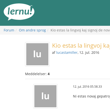
Til
indholdet
Forum
Om andre sprog
Kio estas la lingvoj kaj signoj de no
Kio estas la lingvoj k
af
lucastamiller
, 12. jul. 2016
Meddelelser:
4
12. jul. 2016 05.58.33
Ni estas novaj gepatroj