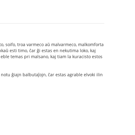
sato, soifo, troa varmeco aŭ malvarmeco, malkomforta
kaŭ esti timo, ĉar ĝi estas en nekutima loko, kaj
 eble temas pri malsano, kaj tiam la kuracisto estos
notu ĝiajn balbutaĵojn, ĉar estas agrable elvoki ilin