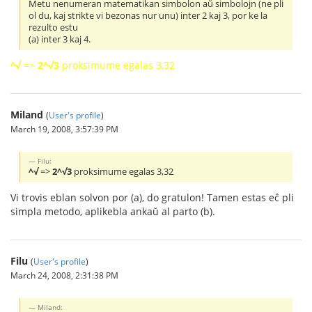
Metu nenumeran matematikan simbolon aŭ simbolojn (ne pli
ol du, kaj strikte vi bezonas nur unu) inter 2 kaj 3, por ke la
rezulto estu
(a) inter 3 kaj 4.
^√
=>
2^√3
proksimume egalas 3,32
Miland
(
User's profile
)
March 19, 2008, 3:57:39 PM
Filu:
^√
=>
2^√3
proksimume egalas 3,32
Vi trovis eblan solvon por (a), do gratulon! Tamen estas eĉ pli
simpla metodo, aplikebla ankaŭ al parto (b).
Filu
(
User's profile
)
March 24, 2008, 2:31:38 PM
Miland: