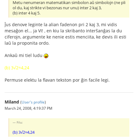
Metu nenumeran matematikan simbolon aŭ simbolojn (ne pli
ol du, kaj strikte vi bezonas nur unu) inter 2 kaj 3,
(b) inter 4 kaj 5.
Ĵus denove leginte la alian fadenon pri 2 kaj 3, mi vidis
mesaĝon el... ja VI! , en kiu la skribanto interŝanĝas la du
ciferojn, argumente ke nenie estis menciita, ke devis ili esti
laŭ la proponita ordo.
Ankaŭ mi tiel ludu
(b) 3√2≈4,24
Permuse elektu la flavan tekston por ĝin facile legi.
Miland
(
User's profile
)
March 24, 2008, 4:19:37 PM
Filu:
(b) 3√2≈4,24