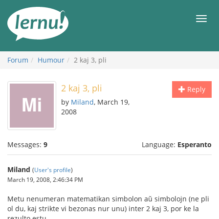
Skip
to
Men
the
content
Forum
Humour
2 kaj 3, pli
2 kaj 3, pli
Reply
by
Miland
, March 19,
2008
Messages:
9
Language:
Esperanto
Miland
(
User's profile
)
March 19, 2008, 2:46:34 PM
Metu nenumeran matematikan simbolon aŭ simbolojn (ne pli
ol du, kaj strikte vi bezonas nur unu) inter 2 kaj 3, por ke la
rezulto estu