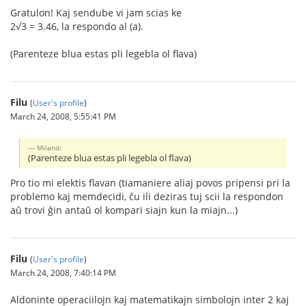
Gratulon! Kaj sendube vi jam scias ke
2√3 = 3.46, la respondo al (a).
(Parenteze blua estas pli legebla ol flava)
Filu
(
User's profile
)
March 24, 2008, 5:55:41 PM
Miland:
(Parenteze blua estas pli legebla ol flava)
Pro tio mi elektis flavan (tiamaniere aliaj povos pripensi pri la
problemo kaj memdecidi, ĉu ili deziras tuj scii la respondon
aŭ trovi ĝin antaŭ ol kompari siajn kun la miajn...)
Filu
(
User's profile
)
March 24, 2008, 7:40:14 PM
Aldoninte operaciilojn kaj matematikajn simbolojn inter 2 kaj