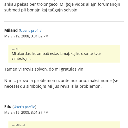
ankaŭ pekas per trolongeco. Mi ĝoje vidos aliajn forumanojn
submeti pli bonajn kaj taŭgajn solvojn.
Miland
(
User's profile
)
March 19, 2008, 3:31:02 PM
Filu:
Mi akordas, ke ambaŭ estas lamaj, kaj ke uzante kvar
simbolojn ..
Tamen vi trovis solvon, do mi gratulas vin.
Nun .. provu la problemon uzante nur unu, maksimume (se
necese) du simbolojn! Mi ĵus reviziis la problemon.
Filu
(
User's profile
)
March 19, 2008, 3:51:37 PM
Miland: