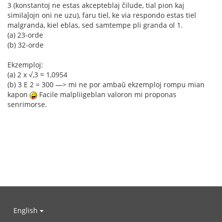
3 (konstantoj ne estas akcepteblaj ĉilude, tial pion kaj
similaĵojn oni ne uzu), faru tiel, ke via respondo estas tiel
malgranda, kiel eblas, sed samtempe pli granda ol 1.
(a) 23-orde
(b) 32-orde
Ekzemploj:
(a) 2 x √,3 ≈ 1,0954
(b) 3 E 2 = 300 —> mi ne por ambaŭ ekzemploj rompu mian
kapon
Facile malpliigeblan valoron mi proponas
senrimorse.
English