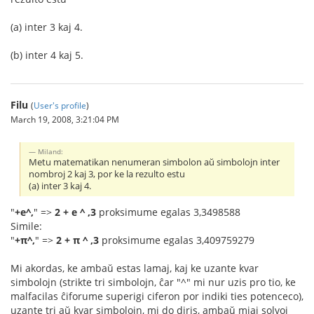
(a) inter 3 kaj 4.
(b) inter 4 kaj 5.
Filu
(
User's profile
)
March 19, 2008, 3:21:04 PM
Miland:
Metu matematikan nenumeran simbolon aŭ simbolojn inter
nombroj 2 kaj 3, por ke la rezulto estu
(a) inter 3 kaj 4.
"
+e^,
" =>
2 + e ^ ,3
proksimume egalas 3,3498588
Simile:
"
+π^,
" =>
2 + π ^ ,3
proksimume egalas 3,409759279
Mi akordas, ke ambaŭ estas lamaj, kaj ke uzante kvar
simbolojn (strikte tri simbolojn, ĉar "^" mi nur uzis pro tio, ke
malfacilas ĉiforume superigi ciferon por indiki ties potenceco),
uzante tri aŭ kvar simbolojn, mi do diris, ambaŭ miaj solvoj