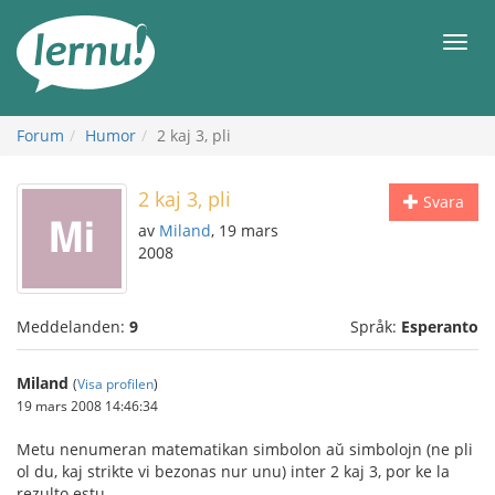
Till
sidans
Meny
innehåll
Forum
Humor
2 kaj 3, pli
2 kaj 3, pli
Svara
av
Miland
, 19 mars
2008
Meddelanden:
9
Språk:
Esperanto
Miland
(
Visa profilen
)
19 mars 2008 14:46:34
Metu nenumeran matematikan simbolon aŭ simbolojn (ne pli
ol du, kaj strikte vi bezonas nur unu) inter 2 kaj 3, por ke la
rezulto estu