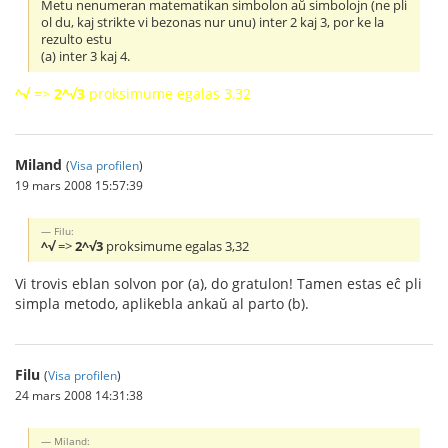
Metu nenumeran matematikan simbolon aŭ simbolojn (ne pli
ol du, kaj strikte vi bezonas nur unu) inter 2 kaj 3, por ke la
rezulto estu
(a) inter 3 kaj 4.
^√
=>
2^√3
proksimume egalas 3,32
Miland
(
Visa profilen
)
19 mars 2008 15:57:39
Filu:
^√
=>
2^√3
proksimume egalas 3,32
Vi trovis eblan solvon por (a), do gratulon! Tamen estas eĉ pli
simpla metodo, aplikebla ankaŭ al parto (b).
Filu
(
Visa profilen
)
24 mars 2008 14:31:38
Miland: