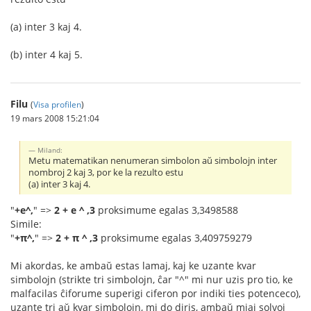
(a) inter 3 kaj 4.
(b) inter 4 kaj 5.
Filu
(
Visa profilen
)
19 mars 2008 15:21:04
Miland:
Metu matematikan nenumeran simbolon aŭ simbolojn inter
nombroj 2 kaj 3, por ke la rezulto estu
(a) inter 3 kaj 4.
"
+e^,
" =>
2 + e ^ ,3
proksimume egalas 3,3498588
Simile:
"
+π^,
" =>
2 + π ^ ,3
proksimume egalas 3,409759279
Mi akordas, ke ambaŭ estas lamaj, kaj ke uzante kvar
simbolojn (strikte tri simbolojn, ĉar "^" mi nur uzis pro tio, ke
malfacilas ĉiforume superigi ciferon por indiki ties potenceco),
uzante tri aŭ kvar simbolojn, mi do diris, ambaŭ miaj solvoj