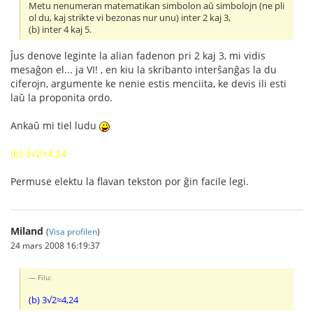
Metu nenumeran matematikan simbolon aŭ simbolojn (ne pli
ol du, kaj strikte vi bezonas nur unu) inter 2 kaj 3,
(b) inter 4 kaj 5.
Ĵus denove leginte la alian fadenon pri 2 kaj 3, mi vidis
mesaĝon el... ja VI! , en kiu la skribanto interŝanĝas la du
ciferojn, argumente ke nenie estis menciita, ke devis ili esti
laŭ la proponita ordo.
Ankaŭ mi tiel ludu
(b) 3√2≈4,24
Permuse elektu la flavan tekston por ĝin facile legi.
Miland
(
Visa profilen
)
24 mars 2008 16:19:37
Filu:
(b) 3√2≈4,24