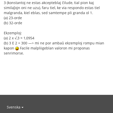
3 (konstantoj ne estas akcepteblaj ĉilude, tial pion kaj
similaĵojn oni ne uzu), faru tiel, ke via respondo estas tiel
malgranda, kiel eblas, sed samtempe pli granda ol 1.
(a) 23-orde
(b) 32-orde
Ekzemploj:
(a) 2 x √,3 ≈ 1,0954
(b) 3 E 2 = 300 —> mi ne por ambaŭ ekzemploj rompu mian
kapon
Facile malpliigeblan valoron mi proponas
senrimorse.
Svenska