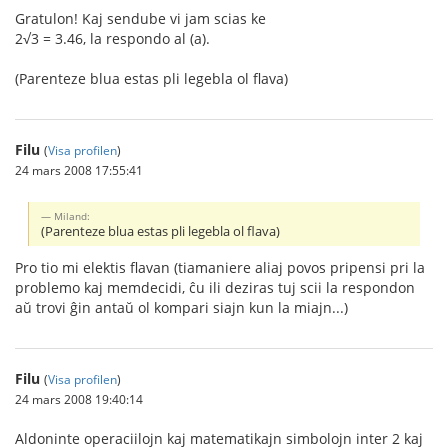
Gratulon! Kaj sendube vi jam scias ke
2√3 = 3.46, la respondo al (a).
(Parenteze blua estas pli legebla ol flava)
Filu
(
Visa profilen
)
24 mars 2008 17:55:41
Miland:
(Parenteze blua estas pli legebla ol flava)
Pro tio mi elektis flavan (tiamaniere aliaj povos pripensi pri la
problemo kaj memdecidi, ĉu ili deziras tuj scii la respondon
aŭ trovi ĝin antaŭ ol kompari siajn kun la miajn...)
Filu
(
Visa profilen
)
24 mars 2008 19:40:14
Aldoninte operaciilojn kaj matematikajn simbolojn inter 2 kaj