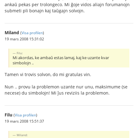
ankaŭ pekas per trolongeco. Mi ĝoje vidos aliajn forumanojn
submeti pli bonajn kaj taŭgajn solvojn.
Miland
(
Visa profilen
)
19 mars 2008 15:31:02
Filu:
Mi akordas, ke ambaŭ estas lamaj, kaj ke uzante kvar
simbolojn ..
Tamen vi trovis solvon, do mi gratulas vin.
Nun .. provu la problemon uzante nur unu, maksimume (se
necese) du simbolojn! Mi ĵus reviziis la problemon.
Filu
(
Visa profilen
)
19 mars 2008 15:51:37
Miland: