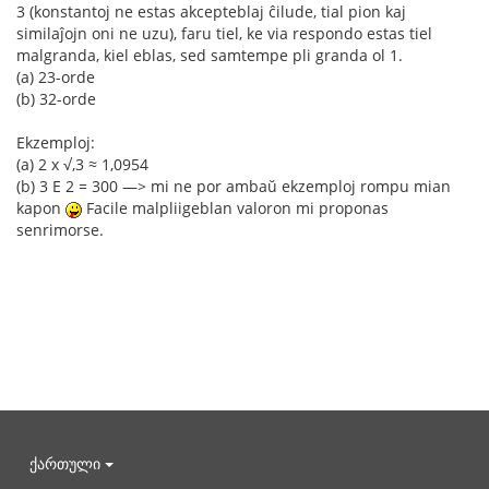
3 (konstantoj ne estas akcepteblaj ĉilude, tial pion kaj
similaĵojn oni ne uzu), faru tiel, ke via respondo estas tiel
malgranda, kiel eblas, sed samtempe pli granda ol 1.
(a) 23-orde
(b) 32-orde
Ekzemploj:
(a) 2 x √,3 ≈ 1,0954
(b) 3 E 2 = 300 —> mi ne por ambaŭ ekzemploj rompu mian
kapon
Facile malpliigeblan valoron mi proponas
senrimorse.
ქართული