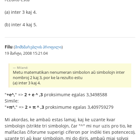
(a) inter 3 kaj 4.
(b) inter 4 kaj 5.
Filu
(
მომხმარებლის პროფილი
)
19 მარტი, 2008 15:21:04
Miland:
Metu matematikan nenumeran simbolon aŭ simbolojn inter
nombroj 2 kaj 3, por ke la rezulto estu
(a) inter 3 kaj 4.
"
+e^,
" =>
2 + e ^ ,3
proksimume egalas 3,3498588
Simile:
"
+π^,
" =>
2 + π ^ ,3
proksimume egalas 3,409759279
Mi akordas, ke ambaŭ estas lamaj, kaj ke uzante kvar
simbolojn (strikte tri simbolojn, ĉar "^" mi nur uzis pro tio, ke
malfacilas ĉiforume superigi ciferon por indiki ties potenceco),
uzante tri aŭ kvar simbolojn, mi do diris, ambaŭ miaj solvoj