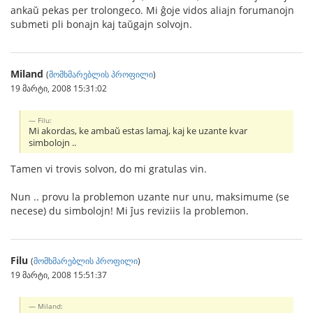
ankaŭ pekas per trolongeco. Mi ĝoje vidos aliajn forumanojn
submeti pli bonajn kaj taŭgajn solvojn.
Miland
(
მომხმარებლის პროფილი
)
19 მარტი, 2008 15:31:02
Filu:
Mi akordas, ke ambaŭ estas lamaj, kaj ke uzante kvar
simbolojn ..
Tamen vi trovis solvon, do mi gratulas vin.
Nun .. provu la problemon uzante nur unu, maksimume (se
necese) du simbolojn! Mi ĵus reviziis la problemon.
Filu
(
მომხმარებლის პროფილი
)
19 მარტი, 2008 15:51:37
Miland: