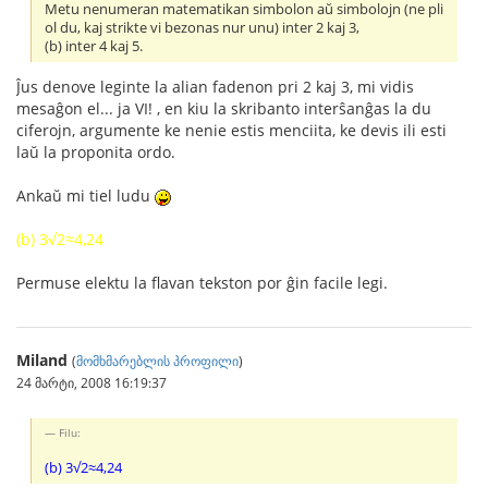
Metu nenumeran matematikan simbolon aŭ simbolojn (ne pli
ol du, kaj strikte vi bezonas nur unu) inter 2 kaj 3,
(b) inter 4 kaj 5.
Ĵus denove leginte la alian fadenon pri 2 kaj 3, mi vidis
mesaĝon el... ja VI! , en kiu la skribanto interŝanĝas la du
ciferojn, argumente ke nenie estis menciita, ke devis ili esti
laŭ la proponita ordo.
Ankaŭ mi tiel ludu
(b) 3√2≈4,24
Permuse elektu la flavan tekston por ĝin facile legi.
Miland
(
მომხმარებლის პროფილი
)
24 მარტი, 2008 16:19:37
Filu:
(b) 3√2≈4,24