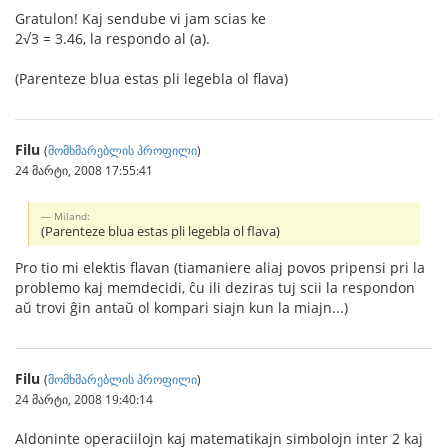
Gratulon! Kaj sendube vi jam scias ke
2√3 = 3.46, la respondo al (a).
(Parenteze blua estas pli legebla ol flava)
Filu
(
მომხმარებლის პროფილი
)
24 მარტი, 2008 17:55:41
Miland:
(Parenteze blua estas pli legebla ol flava)
Pro tio mi elektis flavan (tiamaniere aliaj povos pripensi pri la
problemo kaj memdecidi, ĉu ili deziras tuj scii la respondon
aŭ trovi ĝin antaŭ ol kompari siajn kun la miajn...)
Filu
(
მომხმარებლის პროფილი
)
24 მარტი, 2008 19:40:14
Aldoninte operaciilojn kaj matematikajn simbolojn inter 2 kaj