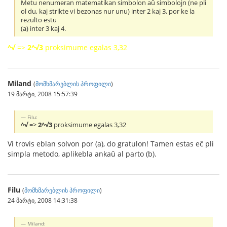
Metu nenumeran matematikan simbolon aŭ simbolojn (ne pli
ol du, kaj strikte vi bezonas nur unu) inter 2 kaj 3, por ke la
rezulto estu
(a) inter 3 kaj 4.
^√
=>
2^√3
proksimume egalas 3,32
Miland
(
მომხმარებლის პროფილი
)
19 მარტი, 2008 15:57:39
Filu:
^√
=>
2^√3
proksimume egalas 3,32
Vi trovis eblan solvon por (a), do gratulon! Tamen estas eĉ pli
simpla metodo, aplikebla ankaŭ al parto (b).
Filu
(
მომხმარებლის პროფილი
)
24 მარტი, 2008 14:31:38
Miland: