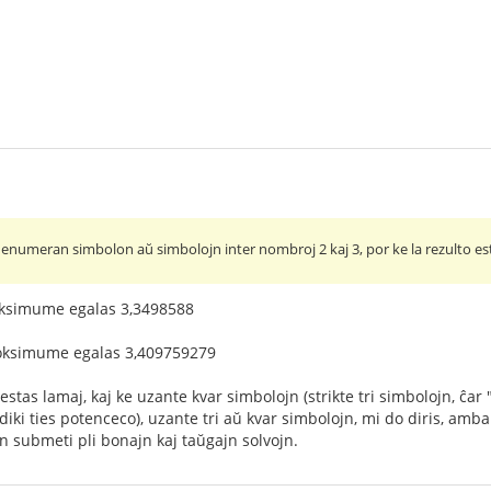
umeran simbolon aŭ simbolojn inter nombroj 2 kaj 3, por ke la rezulto es
ksimume egalas 3,3498588
ksimume egalas 3,409759279
tas lamaj, kaj ke uzante kvar simbolojn (strikte tri simbolojn, ĉar 
ndiki ties potenceco), uzante tri aŭ kvar simbolojn, mi do diris, am
n submeti pli bonajn kaj taŭgajn solvojn.