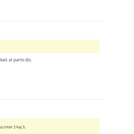
kaŭ al parto (b).
 inter 2 kaj 3,