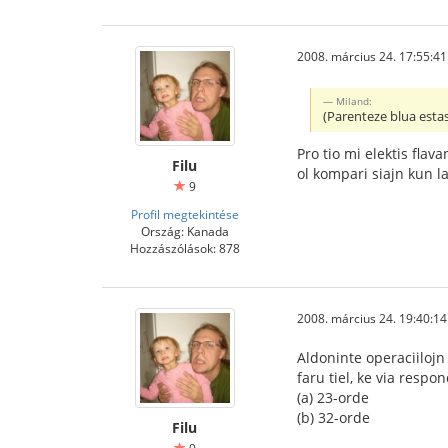
2008. március 24. 17:55:41
Miland:
(Parenteze blua estas 
Pro tio mi elektis flav
Filu
ol kompari siajn kun la
9
Profil megtekintése
Ország: Kanada
Hozzászólások: 878
2008. március 24. 19:40:14
Aldoninte operaciilojn 
faru tiel, ke via respo
(a) 23-orde
(b) 32-orde
Filu
9