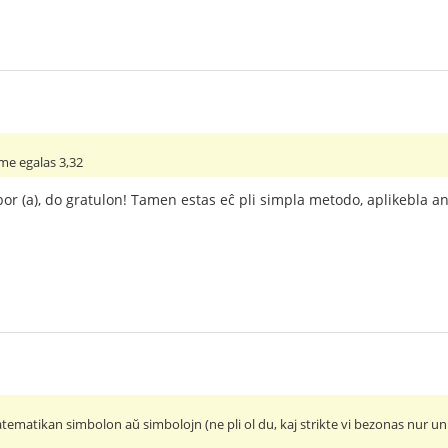
e egalas 3,32
por (a), do gratulon! Tamen estas eĉ pli simpla metodo, aplikebla an
atikan simbolon aŭ simbolojn (ne pli ol du, kaj strikte vi bezonas nur unu)