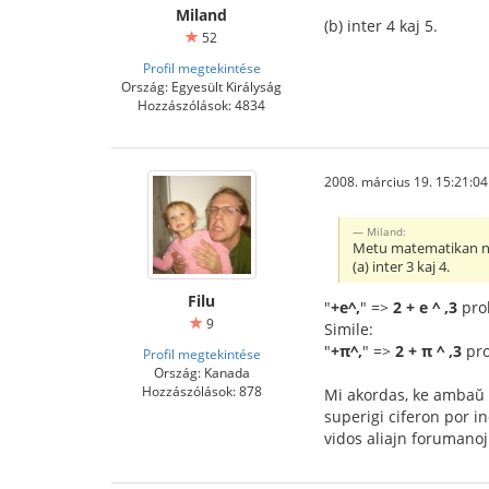
Miland
(b) inter 4 kaj 5.
52
Profil megtekintése
Ország: Egyesült Királyság
Hozzászólások: 4834
2008. március 19. 15:21:04
Miland:
Metu matematikan nen
(a) inter 3 kaj 4.
Filu
"
+e^,
" =>
2 + e ^ ,3
pro
9
Simile:
"
+π^,
" =>
2 + π ^ ,3
pro
Profil megtekintése
Ország: Kanada
Hozzászólások: 878
Mi akordas, ke ambaŭ es
superigi ciferon por i
vidos aliajn forumanoj