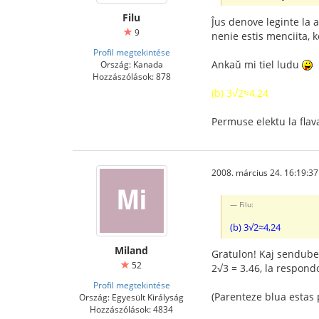
Filu
Ĵus denove leginte la a
9
nenie estis menciita, ke
Profil megtekintése
Ankaŭ mi tiel ludu
Ország: Kanada
Hozzászólások: 878
(b) 3√2≈4,24
Permuse elektu la flava
2008. március 24. 16:19:37
Filu:
(b) 3√2≈4,24
Miland
Gratulon! Kaj sendube 
52
2√3 = 3.46, la respondo 
Profil megtekintése
(Parenteze blua estas p
Ország: Egyesült Királyság
Hozzászólások: 4834