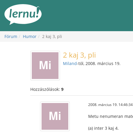
Tartalom
Fórum
Humor
2 kaj 3, pli
2 kaj 3, pli
Miland
-tól, 2008. március 19.
Hozzászólások:
9
2008. március 19. 14:46:34
Metu nenumeran matemat
(a) inter 3 kaj 4.