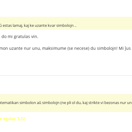
estas lamaj, kaj ke uzante kvar simbolojn ..
 do mi gratulas vin.
emon uzante nur unu, maksimume (se necese) du simbolojn! Mi ĵus r
tikan simbolon aŭ simbolojn (ne pli ol du, kaj strikte vi bezonas nur unu) 
 egalas 3,32