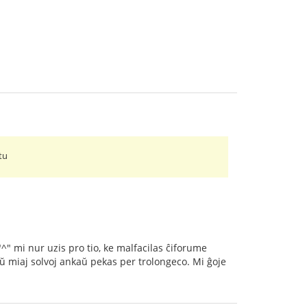
tu
"^" mi nur uzis pro tio, ke malfacilas ĉiforume
baŭ miaj solvoj ankaŭ pekas per trolongeco. Mi ĝoje