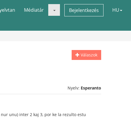
yelvtan
Médiatár
HU
Bejelentkezés
Válaszok
Nyelv:
Esperanto
r unu) inter 2 kaj 3, por ke la rezulto estu