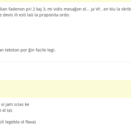
lian fadenon pri 2 kaj 3, mi vidis mesaĝon el... ja VI! , en kiu la sk
 devis ili esti laŭ la proponita ordo.
n tekston por ĝin facile legi.
vi jam scias ke
al (a).
li legebla ol flava)