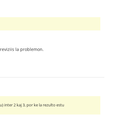
eviziis la problemon.
inter 2 kaj 3, por ke la rezulto estu