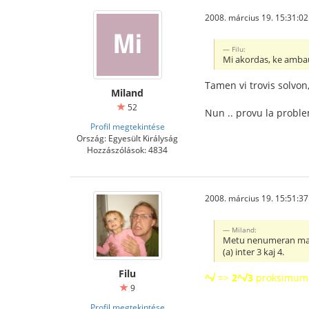
2008. március 19. 15:31:02
Filu:
Mi akordas, ke ambaŭ 
Tamen vi trovis solvon,
Miland
52
Nun .. provu la probl
Profil megtekintése
Ország: Egyesült Királyság
Hozzászólások: 4834
2008. március 19. 15:51:37
Miland:
Metu nenumeran matema
(a) inter 3 kaj 4.
Filu
^√
=>
2^√3
proksimume
9
Profil megtekintése