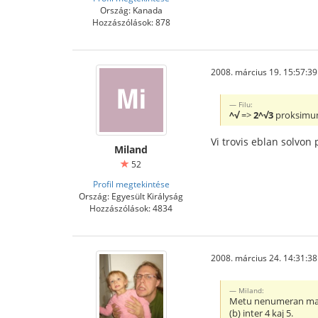
Ország: Kanada
Hozzászólások: 878
2008. március 19. 15:57:39
Filu:
^√
=>
2^√3
proksimum
Vi trovis eblan solvon 
Miland
52
Profil megtekintése
Ország: Egyesült Királyság
Hozzászólások: 4834
2008. március 24. 14:31:38
Miland:
Metu nenumeran matem
(b) inter 4 kaj 5.