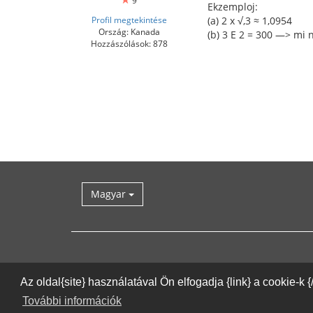
Ekzemploj:
Profil megtekintése
(a) 2 x √,3 ≈ 1,0954
Ország: Kanada
(b) 3 E 2 = 300 —> m
Hozzászólások: 878
Magyar
Az oldal{site} használatával Ön elfogadja {link} a cookie-k 
További információk