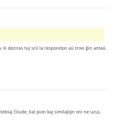
 ili deziras tuj scii la respondon aŭ trovi ĝin antaŭ
blaj ĉilude, tial pion kaj similaĵojn oni ne uzu),