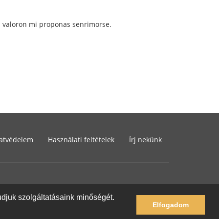
n valoron mi proponas senrimorse.
atvédelem
Használati feltételek
Írj nekünk
tudjuk szolgáltatásaink minőségét.
Elfogadom