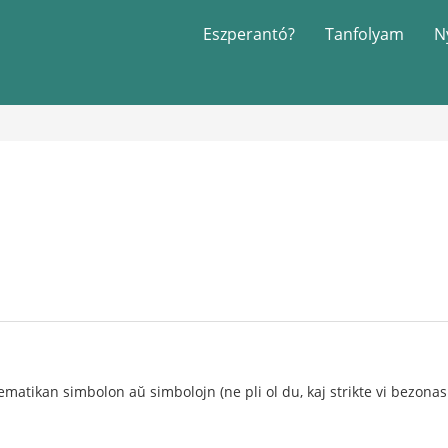
Eszperantó?
Tanfolyam
N
ikan simbolon aŭ simbolojn (ne pli ol du, kaj strikte vi bezonas nu