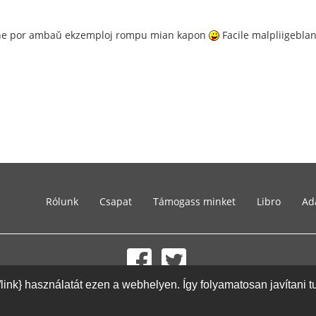
i ne por ambaŭ ekzemploj rompu mian kapon
Facile malpliigebla
Rólunk
Csapat
Támogass minket
Libro
Ad
{/link} használatát ezen a webhelyen. Így folyamatosan javítani 
© 2002-2026 lernu.net |
Impressum