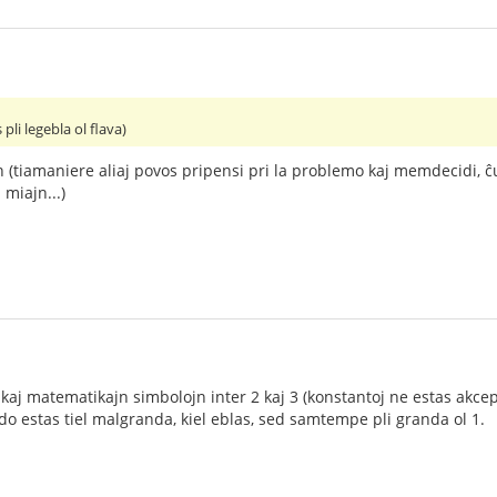
pli legebla ol flava)
an (tiamaniere aliaj povos pripensi pri la problemo kaj memdecidi, ĉu
 miajn...)
kaj matematikajn simbolojn inter 2 kaj 3 (konstantoj ne estas akcepte
ndo estas tiel malgranda, kiel eblas, sed samtempe pli granda ol 1.