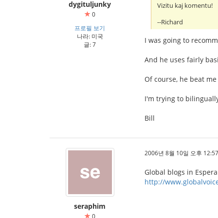
dygituljunky
Vizitu kaj komentu!
0
--Richard
프로필 보기
나라: 미국
I was going to recomme
글: 7
And he uses fairly bas
Of course, he beat me 
I'm trying to bilinguall
Bill
2006년 8월 10일 오후 12:57
Global blogs in Espera
http://www.globalvoice
seraphim
0