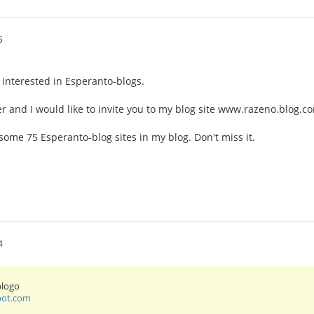
5
e interested in Esperanto-blogs.
r and I would like to invite you to my blog site www.razeno.blog.c
some 75 Esperanto-blog sites in my blog. Don't miss it.
4
blogo
spot.com