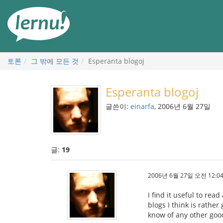
본
문
으
로
토론
그 밖에 모든 것
Esperanta blogoj
Esperanta blogoj
글쓴이:
einarfa
, 2006년 6월 27일
글:
19
2006년 6월 27일 오전 12:04
I find it useful to rea
blogs I think is rather 
know of any other goo