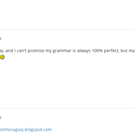
9
ay, and I can't promise my grammar is always 100% perfect, but my 
8
otelmesagxoj.blogspot.com