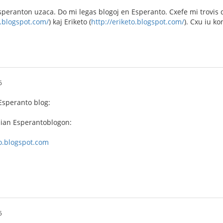
 Esperanton uzaca. Do mi legas blogoj en Esperanto. Cxefe mi trovis 
j.blogspot.com/
) kaj Eriketo (
http://eriketo.blogspot.com/
). Cxu iu k
6
Esperanto blog:
mian Esperantoblogon:
o.blogspot.com
5