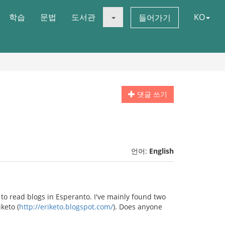
학습
문법
도서관
KO
들어가기
댓글 쓰기
언어:
English
ul to read blogs in Esperanto. I've mainly found two
iketo (
http://eriketo.blogspot.com/
). Does anyone