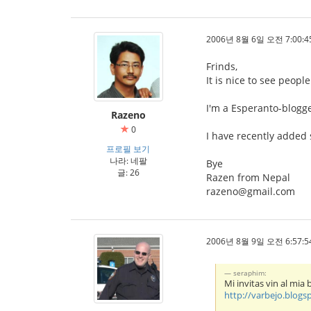
2006년 8월 6일 오전 7:00:4
Frinds,
It is nice to see peopl
I'm a Esperanto-blogge
Razeno
0
I have recently added 
프로필 보기
나라: 네팔
Bye
글: 26
Razen from Nepal
razeno@gmail.com
2006년 8월 9일 오전 6:57:5
seraphim:
Mi invitas vin al mia 
http://varbejo.blog