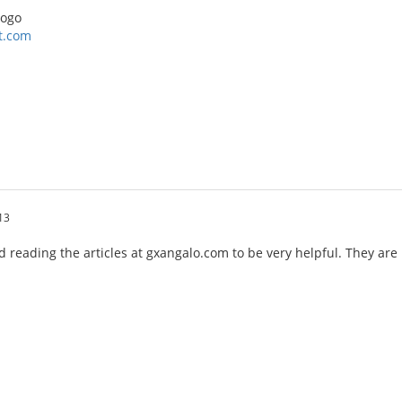
logo
ot.com
13
find reading the articles at gxangalo.com to be very helpful. They are