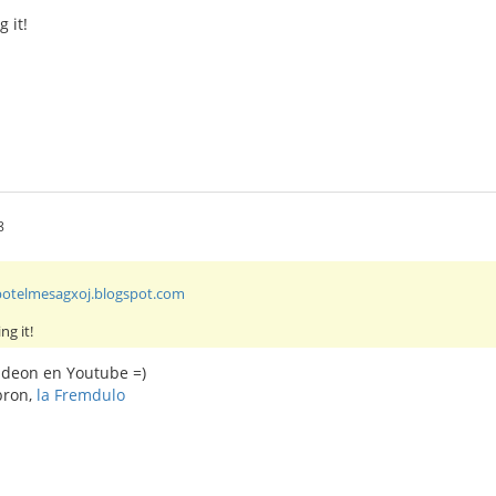
 it!
8
/botelmesagxoj.blogspot.com
ng it!
videon en Youtube =)
bron,
la Fremdulo