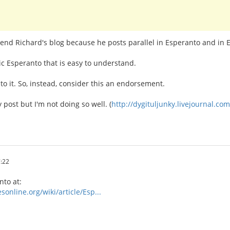
nd Richard's blog because he posts parallel in Esperanto and in E
ic Esperanto that is easy to understand.
to it. So, instead, consider this an endorsement.
y post but I'm not doing so well. (
http://dygituljunky.livejournal.com
:22
nto at:
sonline.org/wiki/article/Esp...