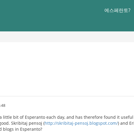
에스페란토?
:48
d a little bit of Esperanto each day, and has therefore found it usef
good. Skribitaj pensoj (
http://skribitaj-pensoj.blogspot.com/
) and Er
d blogs in Esperanto?