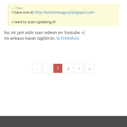
T0dd:
I have one at
http://botelmesagxoj.blogspot.com
I need to start updating it!
ho, mi jam vidis vian videon en Youtube =)
mi ankaux havas taglibron,
la Fremdulo
1
«
<
2
>
»