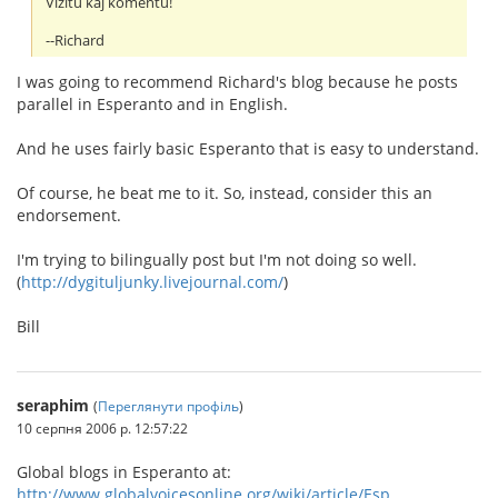
Vizitu kaj komentu!
--Richard
I was going to recommend Richard's blog because he posts
parallel in Esperanto and in English.
And he uses fairly basic Esperanto that is easy to understand.
Of course, he beat me to it. So, instead, consider this an
endorsement.
I'm trying to bilingually post but I'm not doing so well.
(
http://dygituljunky.livejournal.com/
)
Bill
seraphim
(
Переглянути профіль
)
10 серпня 2006 р. 12:57:22
Global blogs in Esperanto at:
http://www.globalvoicesonline.org/wiki/article/Esp...