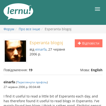
До
змісту
Мен
Форум
Про все інше
Esperanta blogoj
Esperanta blogoj
Відповісти
від
einarfa
, 27 червня
2006 р.
Повідомлення:
19
Мова:
English
einarfa
(
Переглянути профіль
)
27 червня 2006 р. 00:04:48
I find it useful to read a little bit of Esperanto each day, and
has therefore found it useful to read blogs in Esperanto. I've
mainly found two blogs I think is rather good. Skribitaj pensoj