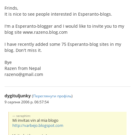
Frinds,
It is nice to see people interested in Esperanto-blogs.
I'm a Esperanto-blogger and I would like to invite you to my
blog site www.razeno.blog.com
I have recently added some 75 Esperanto-blog sites in my
blog. Don't miss it.
Bye
Razen from Nepal
razeno@gmail.com
dygituljunky
(
Переглянути профіль
)
9 серпня 2006 р. 06:57:54
seraphim:
Mi invitas vin al mia blogo
http://varbejo.blogspot.com