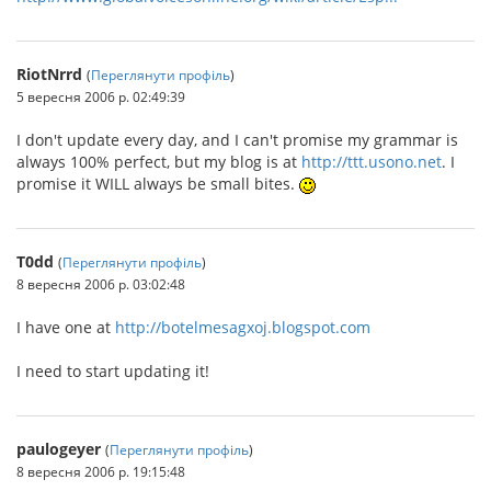
RiotNrrd
(
Переглянути профіль
)
5 вересня 2006 р. 02:49:39
I don't update every day, and I can't promise my grammar is
always 100% perfect, but my blog is at
http://ttt.usono.net
. I
promise it WILL always be small bites.
T0dd
(
Переглянути профіль
)
8 вересня 2006 р. 03:02:48
I have one at
http://botelmesagxoj.blogspot.com
I need to start updating it!
paulogeyer
(
Переглянути профіль
)
8 вересня 2006 р. 19:15:48