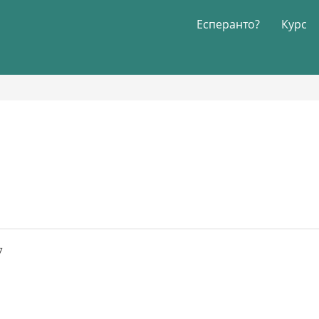
Есперанто?
Курс
7