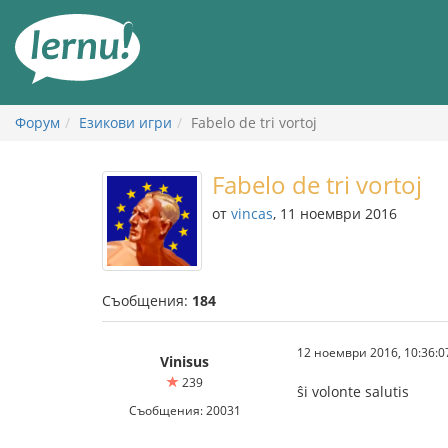
Към
съдържанието
Форум
Езикови игри
Fabelo de tri vortoj
Fabelo de tri vortoj
от
vincas
, 11 ноември 2016
Съобщения:
184
12 ноември 2016, 10:36:0
Vinisus
239
ŝi volonte salutis
Съобщения: 20031