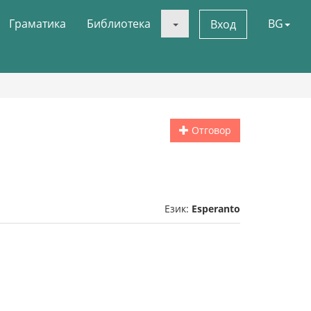
Граматика
Библиотека
BG
Вход
Отговор
Език:
Esperanto