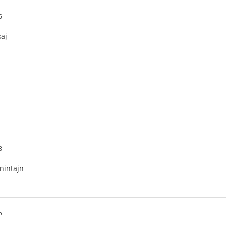
6
aj
8
nintajn
5