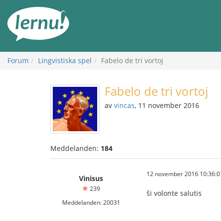
Till
sidans
innehåll
Forum
Lingvistiska spel
Fabelo de tri vortoj
Fabelo de tri vortoj
av
vincas
, 11 november 2016
Meddelanden:
184
12 november 2016 10:36:0
Vinisus
239
ŝi volonte salutis
Meddelanden: 20031