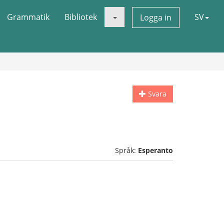
Grammatik
Bibliotek
SV
Logga in
Svara
Språk:
Esperanto