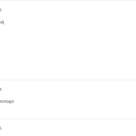
6
aj
8
nintajn
5