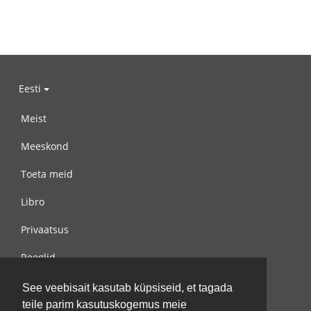
Eesti
Meist
Meeskond
Toeta meid
Libro
Privaatsus
Reeglid
Võta meiega ühendust
See veebisait kasutab küpsiseid, et tagada
teile parim kasutuskogemus meie