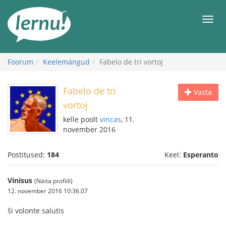
Sisu
juurde
Men
Foorum
Keelemängud
Fabelo de tri vortoj
Fabelo de tri
Vasta
vortoj
kelle poolt
vincas
, 11.
november 2016
Postitused:
184
Keel:
Esperanto
Vinisus
(Näita profiili)
12. november 2016 10:36.07
ŝi volonte salutis