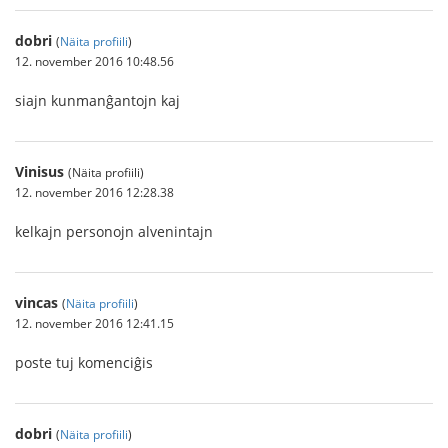
dobri
(
Näita profiili
)
12. november 2016 10:48.56
siajn kunmanĝantojn kaj
Vinisus
(Näita profiili)
12. november 2016 12:28.38
kelkajn personojn alvenintajn
vincas
(
Näita profiili
)
12. november 2016 12:41.15
poste tuj komenciĝis
dobri
(
Näita profiili
)