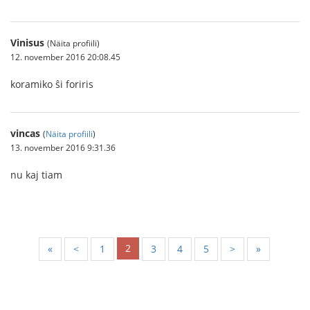
Vinisus
(Näita profiili)
12. november 2016 20:08.45
koramiko ŝi foriris
vincas
(
Näita profiili
)
13. november 2016 9:31.36
nu kaj tiam
2
«
<
1
3
4
5
>
»