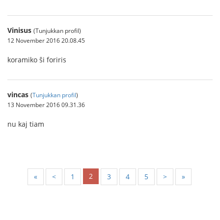
Vinisus
(Tunjukkan profil)
12 November 2016 20.08.45
koramiko ŝi foriris
vincas
(
Tunjukkan profil
)
13 November 2016 09.31.36
nu kaj tiam
2
«
<
1
3
4
5
>
»