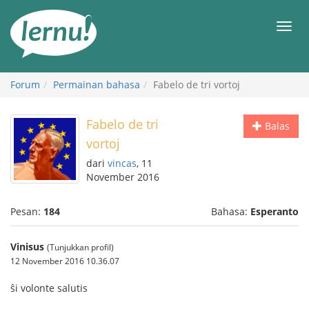
Ke
daftar
Men
isi
Forum
Permainan bahasa
Fabelo de tri vortoj
Fabelo de tri
Balas
vortoj
dari
vincas
, 11
November 2016
Pesan:
184
Bahasa:
Esperanto
Vinisus
(Tunjukkan profil)
12 November 2016 10.36.07
ŝi volonte salutis