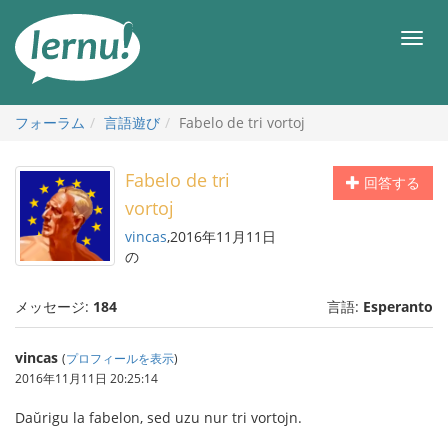
目
次
メ
へ
ニ
ュ
ー
フォーラム
言語遊び
Fabelo de tri vortoj
Fabelo de tri
回答する
vortoj
vincas
,2016年11月11日
の
メッセージ:
184
言語:
Esperanto
vincas
(
プロフィールを表示
)
2016年11月11日 20:25:14
Daŭrigu la fabelon, sed uzu nur tri vortojn.