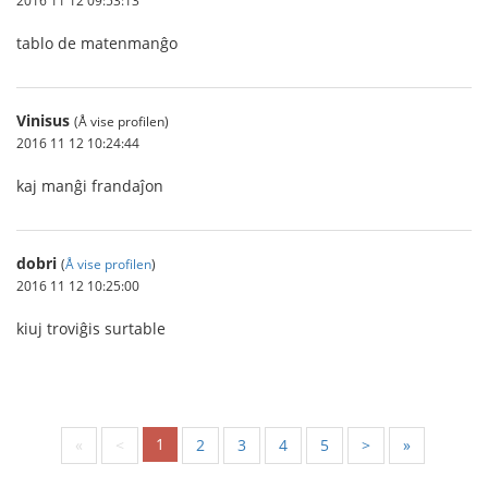
2016 11 12 09:53:13
tablo de matenmanĝo
Vinisus
(Å vise profilen)
2016 11 12 10:24:44
kaj manĝi frandaĵon
dobri
(
Å vise profilen
)
2016 11 12 10:25:00
kiuj troviĝis surtable
1
«
<
2
3
4
5
>
»