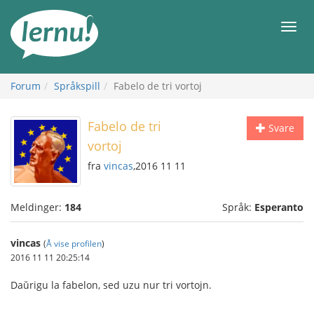
Til
innholdet
Meny
Forum
Språkspill
Fabelo de tri vortoj
Fabelo de tri
Svare
vortoj
fra
vincas
,2016 11 11
Meldinger:
184
Språk:
Esperanto
vincas
(
Å vise profilen
)
2016 11 11 20:25:14
Daŭrigu la fabelon, sed uzu nur tri vortojn.