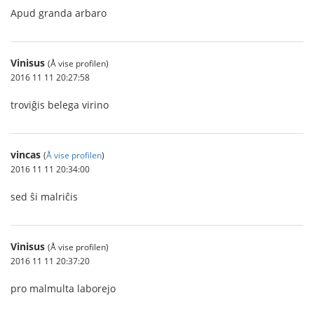
Apud granda arbaro
Vinisus
(Å vise profilen)
2016 11 11 20:27:58
troviĝis belega virino
vincas
(
Å vise profilen
)
2016 11 11 20:34:00
sed ŝi malriĉis
Vinisus
(Å vise profilen)
2016 11 11 20:37:20
pro malmulta laborejo